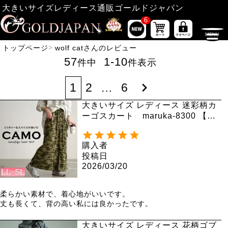
大きいサイズレディース通販ゴールドジャパン
6
トップページ
wolf catさんのレビュー
57
1
-
10
件中
件表示
1
2
…
6
大きいサイズ レディース 迷彩柄カ
ーゴスカート maruka-8300 【メ
ール便可】
購入者
投稿日
2026/03/20
柔らかい素材で、着心地がいいです。

丈も長くて、背の高い私には良かったです。
大きいサイズ レディース 花柄ゴブ