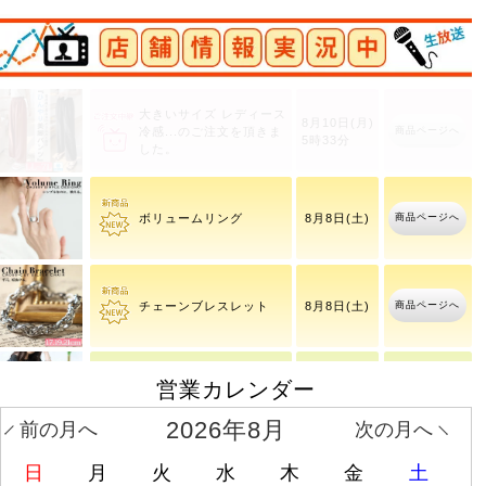
店舗情報実況中
大きいサイズ レディース
8月10日(月)
商品ページへ
冷感
5時33分
商品ページへ
ボリュームリング
8月8日(土)
商品ページへ
チェーンブレスレット
8月8日(土)
営業カレンダー
ドットフレアスリーブプ
商品ページへ
8月10日(月)
ルオーバー
2026年8月
前の月へ
次の月へ
大きいサイズ レディース
日
月
火
水
木
金
土
8月10日(月)
商品ページへ
冷感