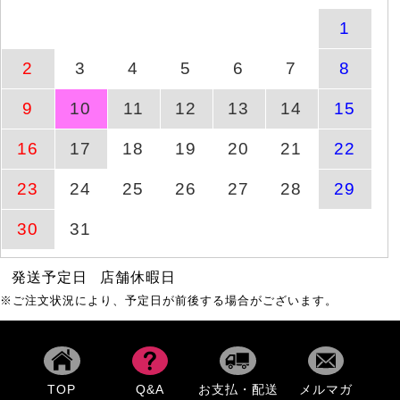
5時33分
1
ワッシャーシアーロング
2
3
4
5
6
7
8
商品ページへ
8月10日(月)
シャツ
9
10
11
12
13
14
15
商品ページへ
ナロースカーフ
8月8日(土)
16
17
18
19
20
21
22
23
24
25
26
27
28
29
ストレッチタックテーパ
商品ページへ
8月16日(日)
ードパンツ
30
31
発送予定日
店舗休暇日
バタフライ＆ラインスト
商品ページへ
8月8日(土)
ーン2連バングル
※ご注文状況により、予定日が前後する場合がございます。
ラインストーンブレスレ
商品ページへ
8月8日(土)
ット
TOP
Q&A
お支払・配送
メルマガ