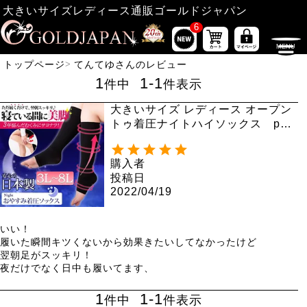
大きいサイズレディース通販ゴールドジャパン
6
トップページ
てんてゆさんのレビュー
1
1
-
1
件中
件表示
大きいサイズ レディース オープン
トゥ着圧ナイトハイソックス pur
e-010【着圧ソックスのみ6点まで
ならネコポス同梱可】
購入者
投稿日
2022/04/19
いい！

履いた瞬間キツくないから効果きたいしてなかったけど

翌朝足がスッキリ！

夜だけでなく日中も履いてます、
1
1
-
1
件中
件表示