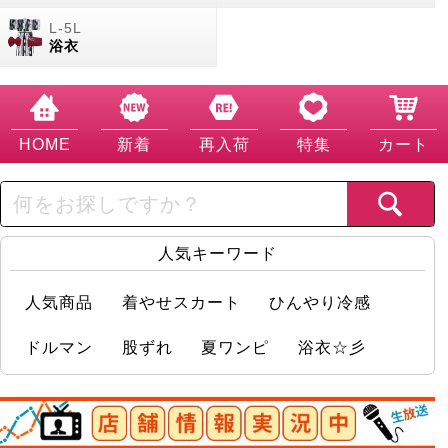
浴衣
HOME
新着
再入荷
特集
カート
人気キーワード
人気商品
着やせスカート
ひんやり冷感
ドルマン
股ずれ
夏ワンピ
浴衣☆彡
店舗情報実況中