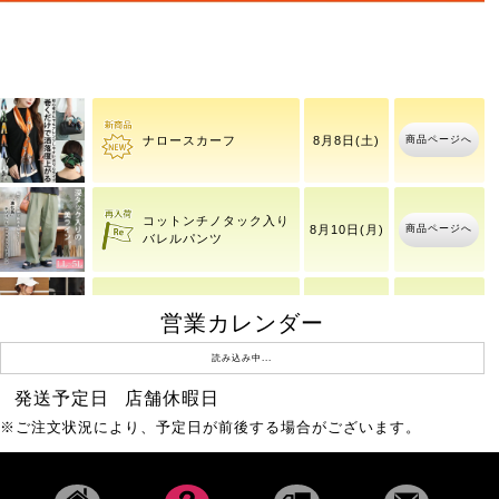
商品ページへ
チェーンブレスレット
商品ページへ
ナロースカーフ
8月8日(土)
コットンチノタック入り
商品ページへ
8月10日(月)
バレルパンツ
営業カレンダー
ワッフルベストフェイク
商品ページへ
8月10日(月)
レイヤードプルオーバー
読み込み中...
発送予定日
店舗休暇日
バタフライ＆ラインスト
商品ページへ
8月8日(土)
※ご注文状況により、予定日が前後する場合がございます。
ーン2連バングル
ラインストーンブレスレ