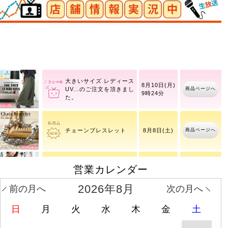
大きいサイズ レディース
8月10日(月)
商品ページへ
サイ
9時24分
大きいサイズ レディース
8月10日(月)
商品ページへ
UV
9時24分
商品ページへ
チェーンブレスレット
8月8日(土)
営業カレンダー
商品ページへ
ナロースカーフ
8月8日(土)
2026年8月
前の月へ
次の月へ
大きいサイズ レディース
日
月
火
水
木
金
土
8月10日(月)
商品ページへ
ボト
9時29分