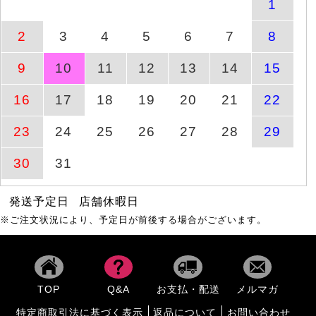
1
大きいサイズ レディース
8月10日(月)
2
3
4
5
6
7
8
商品ページへ
イン
9時29分
9
10
11
12
13
14
15
バタフライ＆ラインスト
商品ページへ
8月8日(土)
16
17
18
19
20
21
22
ーン2連バングル
23
24
25
26
27
28
29
接触冷感ランダムリブド
商品ページへ
8月16日(日)
ルマンプルオーバー
30
31
発送予定日
店舗休暇日
ドッキングタックワンピ
商品ページへ
8月16日(日)
ース
※ご注文状況により、予定日が前後する場合がございます。
ラインストーンブレスレ
商品ページへ
8月8日(土)
ット
TOP
Q&A
お支払・配送
メルマガ
特定商取引法に基づく表示
返品について
お問い合わせ
タックギャザーワイドパ