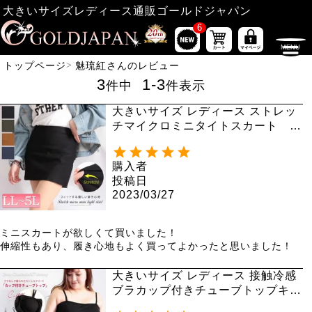
大きいサイズレディース通販ゴールドジャパン
6
トップページ
魅琉紅さんのレビュー
3
1
-
3
件中
件表示
大きいサイズ レディース ストレッ
チマイクロミニタイトスカート jp
255【メール便可】
購入者
投稿日
2023/03/27
ミニスカートが欲しくて買いました！

伸縮性もあり、履き心地もよく買ってよかったと思いました！
大きいサイズ レディース 接触冷感
ブラカップ付きチューブトップキャ
ミソール toyo-012a 【メール便