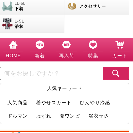
アクセサリー
下着
浴衣
HOME
新着
再入荷
特集
カート
人気キーワード
人気商品
着やせスカート
ひんやり冷感
ドルマン
股ずれ
夏ワンピ
浴衣☆彡
店舗情報実況中