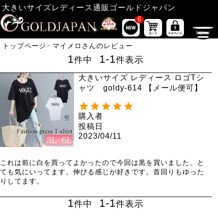
大きいサイズレディース通販ゴールドジャパン
6
トップページ
マイメロさんのレビュー
1
1
-
1
件中
件表示
大きいサイズ レディース ロゴTシ
ャツ goldy-614 【メール便可】
購入者
投稿日
2023/04/11
これは前に白を買ってよかったので今回は黒を買いました。と
ても気にいってます。伸びる感じが好きです。首回りもゆった
りしてます。
1
1
-
1
件中
件表示