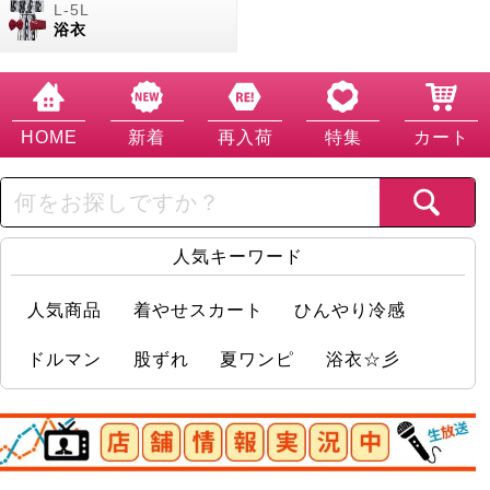
浴衣
HOME
新着
再入荷
特集
カート
人気キーワード
人気商品
着やせスカート
ひんやり冷感
ドルマン
股ずれ
夏ワンピ
浴衣☆彡
店舗情報実況中