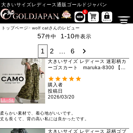
大きいサイズレディース通販ゴールドジャパン
6
トップページ
wolf catさんのレビュー
57
1
-
10
件中
件表示
1
2
…
6
大きいサイズ レディース 迷彩柄カ
ーゴスカート maruka-8300 【メ
ール便可】
購入者
投稿日
2026/03/20
柔らかい素材で、着心地がいいです。

丈も長くて、背の高い私には良かったです。
大きいサイズ レディース 花柄ゴブ