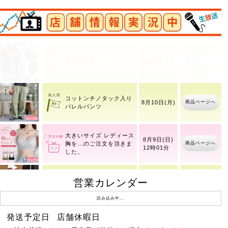
店舗情報実況中
商品ページへ
ナロースカーフ
8月8日(土)
コットンチノタック入り
商品ページへ
8月10日(月)
バレルパンツ
大きいサイズ レディース
8月9日(日)
商品ページへ
胸を
12時01分
営業カレンダー
ワッフルベストフェイク
商品ページへ
8月10日(月)
レイヤードプルオーバー
読み込み中...
発送予定日
店舗休暇日
バタフライ＆ラインスト
商品ページへ
8月8日(土)