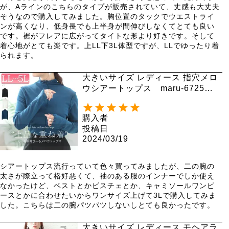
が、Aラインのこちらのタイプが販売されていて、丈感も大丈夫
そうなので購入してみました。胸位置のタックでウエストライ
ンが高くなり、低身長でも上半身が間伸びしなくてとても良い
です。裾がフレアに広がってタイトな形より好きです。そして
着心地がとても楽です。上LL下3L体型ですが、LLでゆったり着
られます。
大きいサイズ レディース 指穴メロ
ウシアートップス maru-6725
【メール便可】
購入者
投稿日
2024/03/19
シアートップス流行っていて色々買ってみましたが、二の腕の
太さが際立って格好悪くて、袖のある服のインナーでしか使え
なかったけど、ベストとかビスチェとか、キャミソールワンピ
ースとかに合わせたいからワンサイズ上げて3Lで購入してみま
した。こちらは二の腕パツパツしないしとても良かったです。
大きいサイズ レディース モヘアラ