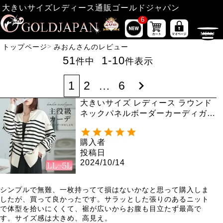
大きいサイズレディース通販ゴールドジャパン
6
トップページ
みおんさんのレビュー
51
1
-
10
件中
件表示
1
2
…
6
大きいサイズ レディース ラウンド
ネックパネルボーダーカーディガ
ン cpdai-640568
購入者
投稿日
2024/10/14
シンプルで無難、一枚持ってて損はないかなと思って購入しま
したが、買って良かったです。サラッとした張りのあるニット
で体型を拾いにくくて、裾が広いからお腹も目立たず最高で
す。サイズ感は大きめ、高見え。
