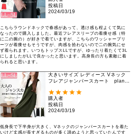
投稿日
2024/03/19
こちらラウンドネックで春感があって、透け感も程よくて気に
なったので購入しました。最近フレアスリーブの着痩せ感（特
に二の腕の）が好きで着ていますが、こちらのワッシャープリ
ーツが着痩せもそうですが、肉感を拾わないので二の腕気にせ
ず着られます。いつもトップスLLですが、ゆったり着たくて3L
にしましたがLLで良かったと思います。高身長の方も素敵に着
られると思います。
大きいサイズ レディース Vネック
フレアジャンパースカート plan-2
300467
購入者
投稿日
2024/03/19
低身長で下半身が大きく、Vネックのジャンパースカートを着た
いけど丈感が長すぎるものが多く諦めようと思っていたんです