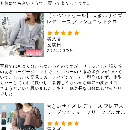
も何にでも合いそうで、買って良かったです。
【イベントセール】 大きいサイズ
レディース メッシュニットクロッ
プドカーディガン bro-0033
購入者
投稿日
2024/03/29
写真ではあまり分からなかったのですが、サラッとした張り感
のあるローゲージニットで、シルバーの大きめボタンがついて
いて、しっかり高見えカーディガンでした。型崩れせず、体型
カバーしてくれて良いし、暑苦しくないから季節の変わり目に
ちょうどいいと思いました。あと、低身長な自分にもぴったり
でした。
大きいサイズ レディース フレアス
リーブワッシャープリーツプルオー
バー maru-6742 【メール便可】
購入者