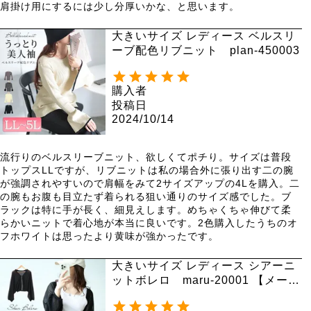
肩掛け用にするには少し分厚いかな、と思います。
大きいサイズ レディース ベルスリ
ーブ配色リブニット plan-450003
購入者
投稿日
2024/10/14
流行りのベルスリーブニット、欲しくてポチり。サイズは普段
トップスLLですが、リブニットは私の場合外に張り出す二の腕
が強調されやすいので肩幅をみて2サイズアップの4Lを購入。二
の腕もお腹も目立たず着られる狙い通りのサイズ感でした。ブ
ラックは特に手が長く、細見えします。めちゃくちゃ伸びて柔
らかいニットで着心地が本当に良いです。2色購入したうちのオ
フホワイトは思ったより黄味が強かったです。
大きいサイズ レディース シアーニ
ットボレロ maru-20001 【メール
便可】