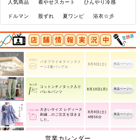
人気商品
着やせスカート
ひんやり冷感
ドルマン
股ずれ
夏ワンピ
浴衣☆彡
店舗情報実況中
【イベントセール】 大き
バタフライ＆ラインスト
商品ページへ
商品ページへ
いサイ
8月8日(土)
ーン2連バングル
コットンチノタック入り
商品ページへ
8月10日(月)
バレルパンツ
大きいサイズ レディース
8月8日(土)
商品ページへ
刺繍
4時56分
【イベントセール】 大き
営業カレンダー
8月8日(土)
商品ページへ
いサイ