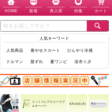
HOME
新着
再入荷
特集
カート
人気キーワード
人気商品
着やせスカート
ひんやり冷感
ドルマン
股ずれ
夏ワンピ
浴衣☆彡
店舗情報実況中
レースフレアスリーブバ
商品ページへ
ックギャザープルオーバ
ー
ドットフレアスリーブプ
商品ページへ
8月10日(月)