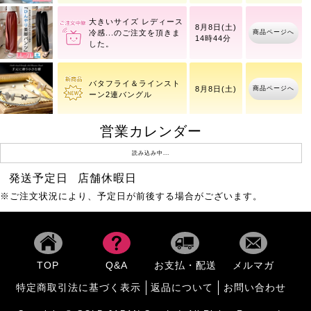
ルオーバー
大きいサイズ レディース
8月8日(土)
商品ページへ
冷感
14時44分
バタフライ＆ラインスト
商品ページへ
8月8日(土)
ーン2連バングル
営業カレンダー
大きいサイズ レディース
読み込み中...
8月8日(土)
商品ページへ
UV
14時44分
発送予定日
店舗休暇日
※ご注文状況により、予定日が前後する場合がございます。
大きいサイズ レディース
8月8日(土)
商品ページへ
ドッ
14時44分
TOP
Q&A
お支払・配送
メルマガ
大きいサイズ レディース
8月8日(土)
商品ページへ
バッ
14時44分
特定商取引法に基づく表示
返品について
お問い合わせ