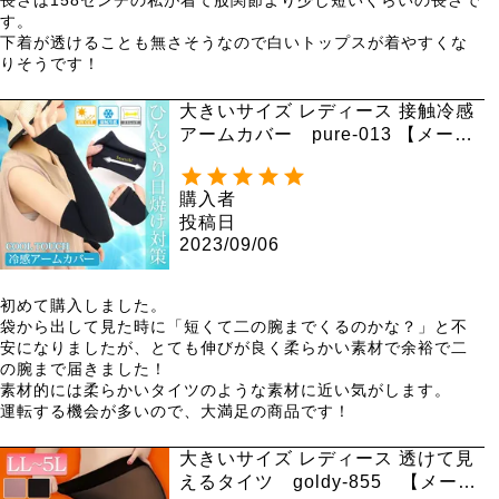
す。

下着が透けることも無さそうなので白いトップスが着やすくな
りそうです！
大きいサイズ レディース 接触冷感
アームカバー pure-013 【メール
便可】
購入者
投稿日
2023/09/06
初めて購入しました。

袋から出して見た時に「短くて二の腕までくるのかな？」と不
安になりましたが、とても伸びが良く柔らかい素材で余裕で二
の腕まで届きました！

素材的には柔らかいタイツのような素材に近い気がします。

運転する機会が多いので、大満足の商品です！
大きいサイズ レディース 透けて見
えるタイツ goldy-855 【メール