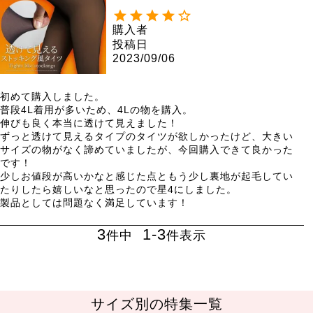
便可】
購入者
投稿日
2023/09/06
初めて購入しました。

普段4L着用が多いため、4Lの物を購入。

伸びも良く本当に透けて見えました！

ずっと透けて見えるタイプのタイツが欲しかったけど、大きい
サイズの物がなく諦めていましたが、今回購入できて良かった
です！

少しお値段が高いかなと感じた点ともう少し裏地が起毛してい
たりしたら嬉しいなと思ったので星4にしました。

製品としては問題なく満足しています！
3
1
-
3
件中
件表示
サイズ別の特集一覧