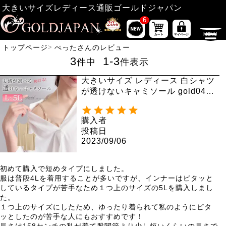
大きいサイズレディース通販ゴールドジャパン
6
トップページ
ぺったさんのレビュー
3
1
-
3
件中
件表示
大きいサイズ レディース 白シャツ
が透けないキャミソール gold041
【メール便可】
購入者
投稿日
2023/09/06
初めて購入で短めタイプにしました。

服は普段4Lを着用することが多いですが、インナーはピタッと
しているタイプが苦手なため１つ上のサイズの5Lを購入しまし
た。

１つ上のサイズにしたため、ゆったり着られて私のようにピタ
ッとしたのが苦手な人にもおすすめです！

長さは158センチの私が着て股関節より少し短いくらいの長さで