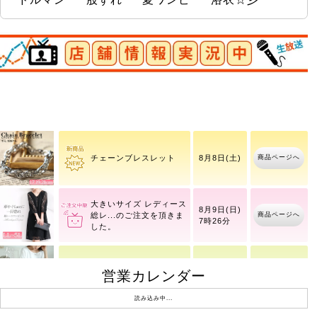
店舗情報実況中
商品ページへ
ボリュームリング
商品ページへ
チェーンブレスレット
8月8日(土)
大きいサイズ レディース
8月9日(日)
商品ページへ
総レ
7時26分
営業カレンダー
レースフレアスリーブバ
商品ページへ
8月10日(月)
ックギャザープルオーバ
ー
読み込み中...