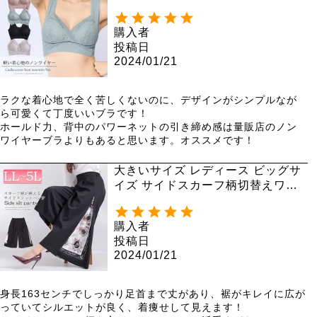
nima-hm-02
購入者
投稿日
2024/01/21
ラクな着心地で全く苦しくないのに、デザインがシンプルなが
ら可愛くて丁度いいブラです！

ホールド力、背中のパワーネットの引き締め感は量販店のノン
ワイヤーブラよりもあると思います。オススメです！
大きいサイズ レディース ビッグサ
イズ サイドスカーフ柄切替えワイ
ドパンツ nw-21002
購入者
投稿日
2024/01/21
身長163センチでしっかり足首まで丈があり、裾がキレイに広が
っていてシルエットが良く、着痩せして見えます！
