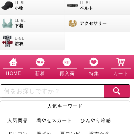
小物
ベルト
アクセサリー
下着
浴衣
HOME
新着
再入荷
特集
カート
人気キーワード
人気商品
着やせスカート
ひんやり冷感
ドルマン
股ずれ
夏ワンピ
浴衣☆彡