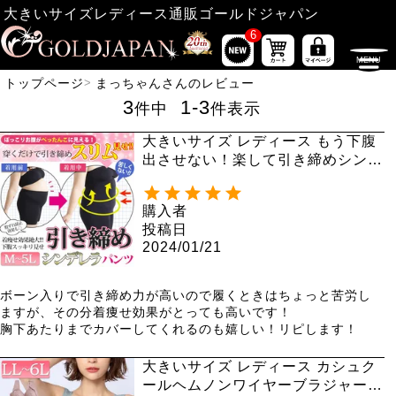
大きいサイズレディース通販ゴールドジャパン
6
トップページ
まっちゃんさんのレビュー
3
1
-
3
件中
件表示
大きいサイズ レディース もう下腹
出させない！楽して引き締めシンデ
レラパンツ humio-043【メール便
可】3分丈 股擦れ 股ズレ 股ずれ
購入者
投稿日
2024/01/21
ボーン入りで引き締め力が高いので履くときはちょっと苦労し
ますが、その分着痩せ効果がとっても高いです！

胸下あたりまでカバーしてくれるのも嬉しい！リピします！
大きいサイズ レディース カシュク
ールヘムノンワイヤーブラジャー