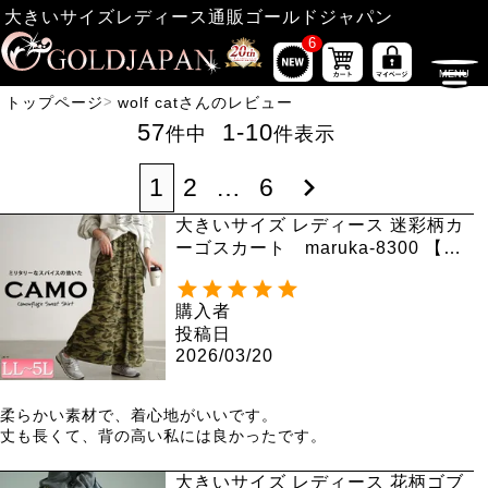
大きいサイズレディース通販ゴールドジャパン
6
トップページ
wolf catさんのレビュー
57
1
-
10
件中
件表示
1
2
…
6
大きいサイズ レディース 迷彩柄カ
ーゴスカート maruka-8300 【メ
ール便可】
購入者
投稿日
2026/03/20
柔らかい素材で、着心地がいいです。

丈も長くて、背の高い私には良かったです。
大きいサイズ レディース 花柄ゴブ