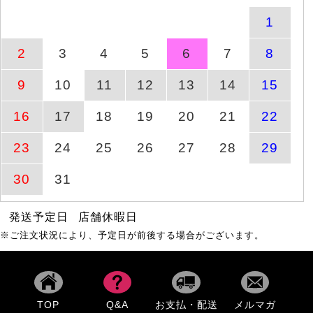
ックギャザープルオーバ
ー
1
ストレッチツイルセンタ
2
3
4
5
6
7
8
商品ページへ
8月1日(土)
ータックフレアパンツ
9
10
11
12
13
14
15
重ね着風ニットパーカー
商品ページへ
8月6日(木)
16
17
18
19
20
21
22
トップス
23
24
25
26
27
28
29
ドットフレアスリーブプ
商品ページへ
8月10日(月)
ルオーバー
30
31
発送予定日
店舗休暇日
ケーブル模様メロウ半袖
商品ページへ
8月6日(木)
トップス
※ご注文状況により、予定日が前後する場合がございます。
Vネック総レースノース
商品ページへ
8月6日(木)
リーブトップス
TOP
Q&A
お支払・配送
メルマガ