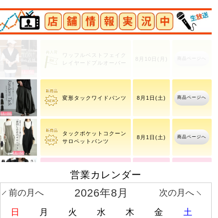
店舗情報実況中
ワッフルベストフェイク
商品ページへ
8月10日(月)
レイヤードプルオーバー
商品ページへ
変形タックワイドパンツ
8月1日(土)
タックポケットコクーン
商品ページへ
8月1日(土)
サロペットパンツ
大きいサイズ レディース
営業カレンダー
8月6日(木)
商品ページへ
シア
2時21分
2026年8月
前の月へ
次の月へ
日
月
火
水
木
金
土
レースフレアスリーブバ
商品ページへ
8月10日(月)