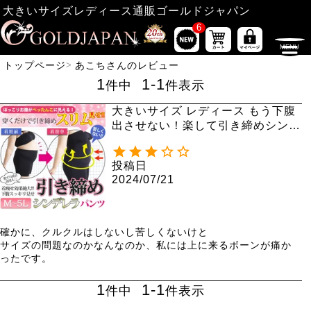
大きいサイズレディース通販ゴールドジャパン
6
トップページ
あこちさんのレビュー
1
1
-
1
件中
件表示
大きいサイズ レディース もう下腹
出させない！楽して引き締めシンデ
レラパンツ humio-043【メール便
可】3分丈 股擦れ 股ズレ 股ずれ
投稿日
2024/07/21
確かに、クルクルはしないし苦しくないけと

サイズの問題なのかなんなのか、私には上に来るボーンが痛か
ったです。
1
1
-
1
件中
件表示