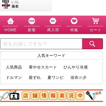
浴衣
HOME
新着
再入荷
特集
カート
人気キーワード
人気商品
着やせスカート
ひんやり冷感
ドルマン
股ずれ
夏ワンピ
浴衣☆彡
店舗情報実況中