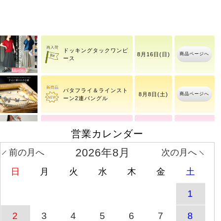
大きいサイズ レディース
8月10日(月)
商品ページへ
キー
9時42分
ドッキングタックワンピ
商品ページへ
8月16日(日)
ース
バタフライ＆ラインスト
商品ページへ
8月8日(土)
ーン2連バングル
【イベントセール】 大き
営業カレンダー
8月10日(月)
商品ページへ
いサイ
9時44分
2026年8月
前の月へ
次の月へ
日
月
火
水
木
金
土
ラインストーンブレスレ
商品ページへ
8月8日(土)
ット
1
【イベントセール】 大き
8月10日(月)
2
3
4
5
6
7
8
商品ページへ
いサイ
9時44分