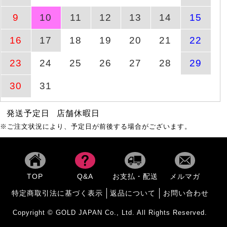
9
10
11
12
13
14
15
【イベントセール】 大き
8月10日(月)
商品ページへ
いサイ
16
17
18
19
20
21
22
9時44分
23
24
25
26
27
28
29
【イベントセール】 大き
8月10日(月)
商品ページへ
いサイ
9時44分
30
31
発送予定日
店舗休暇日
商品ページへ
シンプルバングル
8月8日(土)
※ご注文状況により、予定日が前後する場合がございます。
タックギャザーワイドパ
商品ページへ
8月16日(日)
ンツ
TOP
Q&A
お支払・配送
メルマガ
大きいサイズ レディース
特定商取引法に基づく表示
返品について
お問い合わせ
8月10日(月)
商品ページへ
サイ
9時44分
Copyright © GOLD JAPAN Co., Ltd. All Rights Reserved.