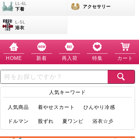
アクセサリー
下着
浴衣
HOME
新着
再入荷
特集
カート
人気キーワード
人気商品
着やせスカート
ひんやり冷感
ドルマン
股ずれ
夏ワンピ
浴衣☆彡
店舗情報実況中