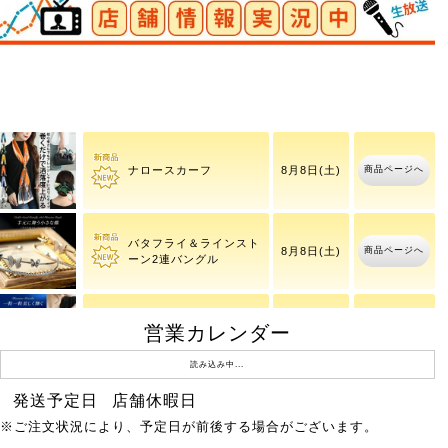
【イベントセール】 大き
8月8日(土)
商品ページへ
いサイ
7時10分
商品ページへ
ナロースカーフ
8月8日(土)
バタフライ＆ラインスト
商品ページへ
8月8日(土)
ーン2連バングル
営業カレンダー
ラインストーンブレスレ
商品ページへ
8月8日(土)
ット
読み込み中...
発送予定日
店舗休暇日
ワッフルベストフェイク
商品ページへ
8月10日(月)
※ご注文状況により、予定日が前後する場合がございます。
レイヤードプルオーバー