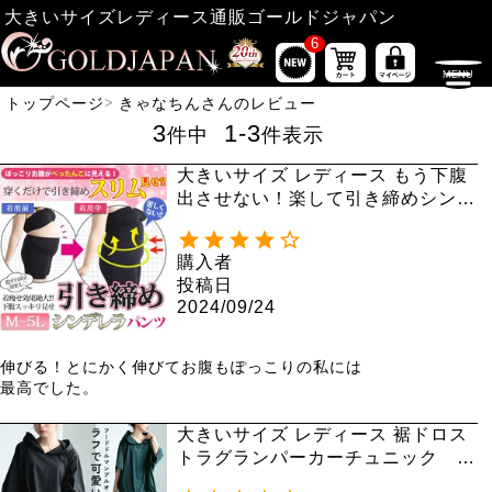
大きいサイズレディース通販ゴールドジャパン
6
トップページ
きゃなちんさんのレビュー
3
1
-
3
件中
件表示
大きいサイズ レディース もう下腹
出させない！楽して引き締めシンデ
レラパンツ humio-043【メール便
可】3分丈 股擦れ 股ズレ 股ずれ
購入者
投稿日
2024/09/24
伸びる！とにかく伸びてお腹もぽっこりの私には

最高でした。
大きいサイズ レディース 裾ドロス
トラグランパーカーチュニック b
ai-0148