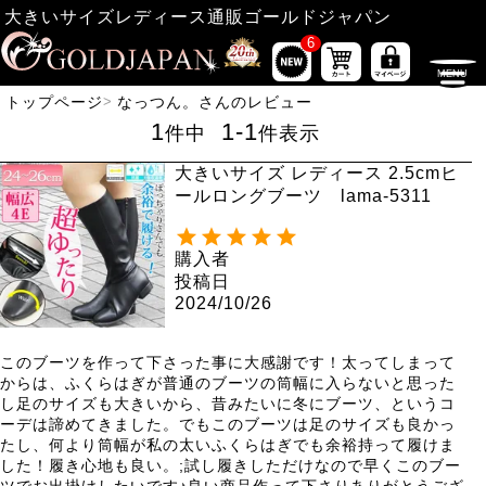
大きいサイズレディース通販ゴールドジャパン
6
トップページ
なっつん。さんのレビュー
1
1
-
1
件中
件表示
大きいサイズ レディース 2.5cmヒ
ールロングブーツ lama-5311
購入者
投稿日
2024/10/26
このブーツを作って下さった事に大感謝です！太ってしまって
からは、ふくらはぎが普通のブーツの筒幅に入らないと思った
し足のサイズも大きいから、昔みたいに冬にブーツ、というコ
ーデは諦めてきました。でもこのブーツは足のサイズも良かっ
たし、何より筒幅が私の太いふくらはぎでも余裕持って履けま
した！履き心地も良い。;試し履きしただけなので早くこのブー
ツでお出掛けしたいです♪良い商品作って下さりありがとうござ