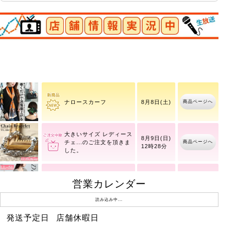
店舗情報実況中
商品ページへ
チェーンブレスレット
商品ページへ
ナロースカーフ
8月8日(土)
大きいサイズ レディース
8月9日(日)
商品ページへ
チェ
12時28分
大きいサイズ レディース
営業カレンダー
8月9日(日)
商品ページへ
透か
12時28分
読み込み中...
発送予定日
店舗休暇日
バタフライ＆ラインスト