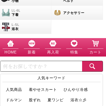
小物
ベルト
アクセサリー
下着
浴衣
HOME
新着
再入荷
特集
カート
人気キーワード
人気商品
着やせスカート
ひんやり冷感
ドルマン
股ずれ
夏ワンピ
浴衣☆彡