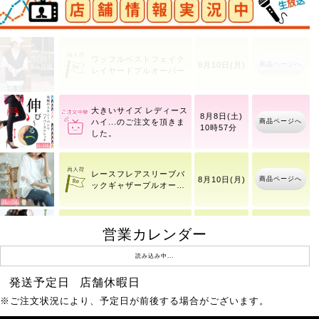
ワッフルベストフェイク
商品ページへ
8月10日(月)
レイヤードプルオーバー
大きいサイズ レディース
8月8日(土)
商品ページへ
ハイ
10時57分
レースフレアスリーブバ
商品ページへ
8月10日(月)
ックギャザープルオーバ
ー
営業カレンダー
ドットフレアスリーブプ
商品ページへ
8月10日(月)
ルオーバー
読み込み中...
発送予定日
店舗休暇日
ワッシャーシアーロング
商品ページへ
8月10日(月)
※ご注文状況により、予定日が前後する場合がございます。
シャツ