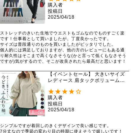
購入者
投稿日
2025/04/18
ストレッチのきいた生地でウエストもゴムなのでものすごく楽
です！仕事着として買いましたが、丁度良かったです。

サイズは普段通りのものを買いましたがピッタリでした。

個人的には満足しておりますが、他の方のレビューにもある通
り耐久性はそこまで高くなさそうな(かと言って低くもなさそう
ですが)気がするので、そこが改良されたら最高だと思います！
【イベントセール】 大きいサイズ
レディース 肩タックボリュームス
リーブキーネックプルオーバー m
aru-30054 【メール便可】
購入者
投稿日
2025/04/18
シンプルですが着回しのきくデザインで良い感じです。

7分丈なので季節の変わり目の時期に使えそうで嬉しいです！
