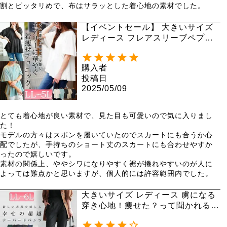
割とピッタリめで、布はサラッとした着心地の素材でした。
【イベントセール】 大きいサイズ
レディース フレアスリーブペプラ
ムコットンカットソー wk-0517
【メール便可】
購入者
投稿日
2025/05/09
とても着心地が良い素材で、見た目も可愛いので気に入りまし
た！

モデルの方々はスボンを履いていたのでスカートにも合うか心
配でしたが、手持ちのショート丈のスカートにも合わせやすか
ったので嬉しいです。

素材の関係上、ややシワになりやすく裾が捲れやすいのが人に
よっては難点かと思いますが、個人的には許容範囲内でした。
大きいサイズ レディース 虜になる
穿き心地！痩せた？って聞かれる
褒められ究極美脚！最強ストレッチ
テーパードパンツ fem-320