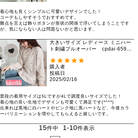
着心地も良くシンプルに可愛いデザインでした！

コーデもしやすそうでおすすめです。

難点を言えば飾りボタンが形状の関係で浮いてしまうことです
が、気にならない人は問題ないかと思います。
大きいサイズ レディース ミニハー
ト刺繍プルオーバー cpdai-65955
0 【メール便可】
購入者
投稿日
2025/02/16
普段の着用サイズは5Lですが4Lで調度良いサイズでした！

着心地の良い生地でデザインも可愛くて満足です(*^^*)

出来れば黒地に白ハートやピンク地に黒ハートなど、今後カラ
ーバリエーションを増やしてもらえると嬉しいです。
15
1
-
10
件中
件表示