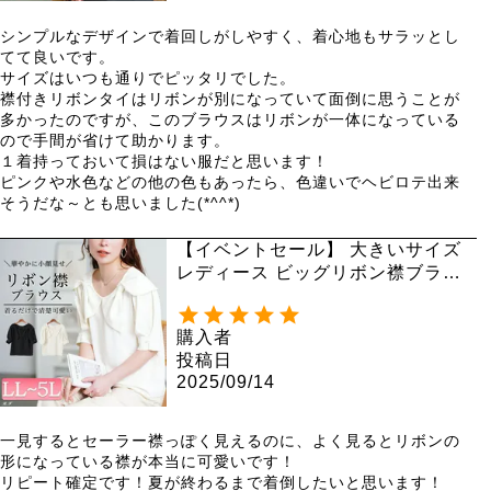
シンプルなデザインで着回しがしやすく、着心地もサラッとし
てて良いです。

サイズはいつも通りでピッタリでした。

襟付きリボンタイはリボンが別になっていて面倒に思うことが
多かったのですが、このブラウスはリボンが一体になっている
ので手間が省けて助かります。

１着持っておいて損はない服だと思います！

ピンクや水色などの他の色もあったら、色違いでヘビロテ出来
そうだな～とも思いました(*^^*)
【イベントセール】 大きいサイズ
レディース ビッグリボン襟ブラウ
ス tana-351038 【メール便可】
購入者
投稿日
2025/09/14
一見するとセーラー襟っぽく見えるのに、よく見るとリボンの
形になっている襟が本当に可愛いです！

リピート確定です！夏が終わるまで着倒したいと思います！
