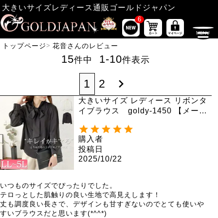
大きいサイズレディース通販ゴールドジャパン
6
トップページ
花音さんのレビュー
15
1
-
10
件中
件表示
1
2
大きいサイズ レディース リボンタ
イブラウス goldy-1450 【メール
便可】
購入者
投稿日
2025/10/22
いつものサイズでぴったりでした。

テロっとした肌触りの良い生地で高見えします！

丈も調度良い長さで、デザインも甘すぎないのでとても使いや
すいブラウスだと思います(*^^*)