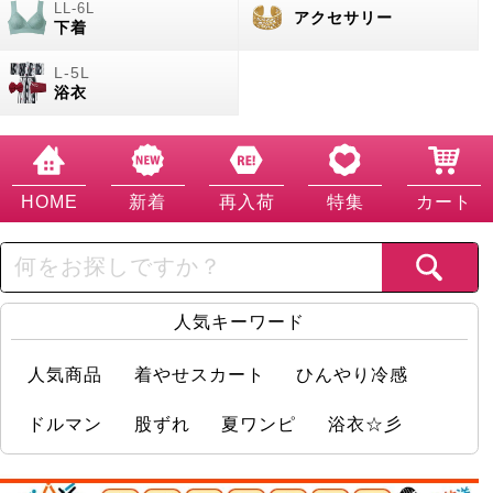
アクセサリー
下着
浴衣
HOME
新着
再入荷
特集
カート
人気キーワード
人気商品
着やせスカート
ひんやり冷感
ドルマン
股ずれ
夏ワンピ
浴衣☆彡
店舗情報実況中