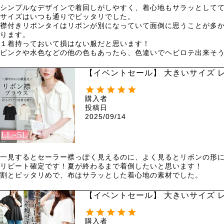
シンプルなデザインで着回しがしやすく、着心地もサラッとしてて
サイズはいつも通りでピッタリでした。

襟付きリボンタイはリボンが別になっていて面倒に思うことが多
ります。

１着持っておいて損はない服だと思います！

ピンクや水色などの他の色もあったら、色違いでヘビロテ出来そうだな
【イベントセール】 大きいサイズ レデ
購入者
投稿日
2025/09/14
一見するとセーラー襟っぽく見えるのに、よく見るとリボンの形に
リピート確定です！夏が終わるまで着倒したいと思います！

割とピッタリめで、布はサラッとした着心地の素材でした。
【イベントセール】 大きいサイズ レ
ール便可】
購入者