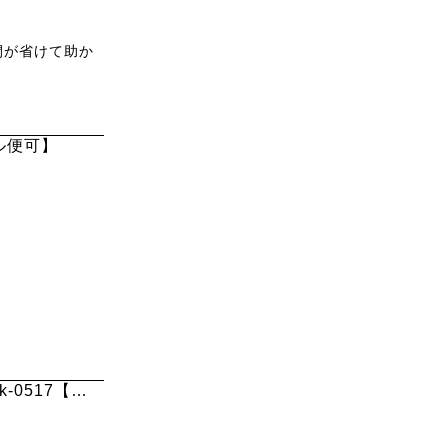
間が省けて助か
ル便可】
0517【メ