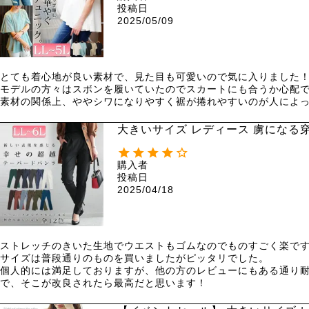
投稿日
2025/05/09
とても着心地が良い素材で、見た目も可愛いので気に入りました！
モデルの方々はスボンを履いていたのでスカートにも合うか心配で
素材の関係上、ややシワになりやすく裾が捲れやすいのが人によ
大きいサイズ レディース 虜になる
ーパードパンツ fem-320
購入者
投稿日
2025/04/18
ストレッチのきいた生地でウエストもゴムなのでものすごく楽です
サイズは普段通りのものを買いましたがピッタリでした。

個人的には満足しておりますが、他の方のレビューにもある通り耐
で、そこが改良されたら最高だと思います！