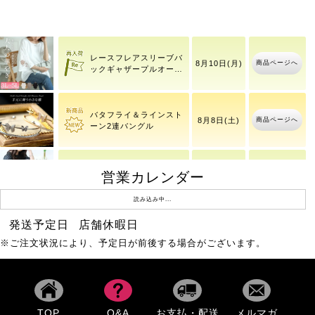
8月8日(土)
商品ページへ
撥水
15時39分
レースフレアスリーブバ
商品ページへ
8月10日(月)
ックギャザープルオーバ
ー
バタフライ＆ラインスト
商品ページへ
8月8日(土)
ーン2連バングル
営業カレンダー
ドットフレアスリーブプ
商品ページへ
8月10日(月)
ルオーバー
読み込み中...
発送予定日
店舗休暇日
大きいサイズ レディース
8月8日(土)
商品ページへ
撥水
※ご注文状況により、予定日が前後する場合がございます。
15時39分
ワッシャーシアーロング
商品ページへ
8月10日(月)
シャツ
TOP
Q&A
お支払・配送
メルマガ