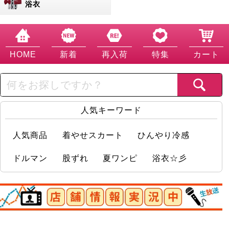
浴衣
HOME
新着
再入荷
特集
カート
人気キーワード
人気商品
着やせスカート
ひんやり冷感
ドルマン
股ずれ
夏ワンピ
浴衣☆彡
店舗情報実況中
大きいサイズ レディース