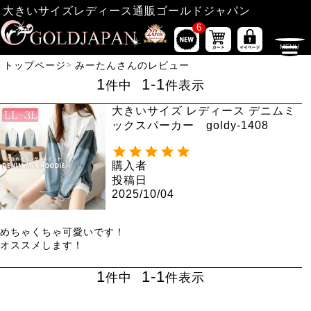
大きいサイズレディース通販ゴールドジャパン
6
トップページ
みーたんさんのレビュー
1
1
-
1
件中
件表示
大きいサイズ レディース デニムミ
ックスパーカー goldy-1408
購入者
投稿日
2025/10/04
めちゃくちゃ可愛いです！

オススメします！
1
1
-
1
件中
件表示