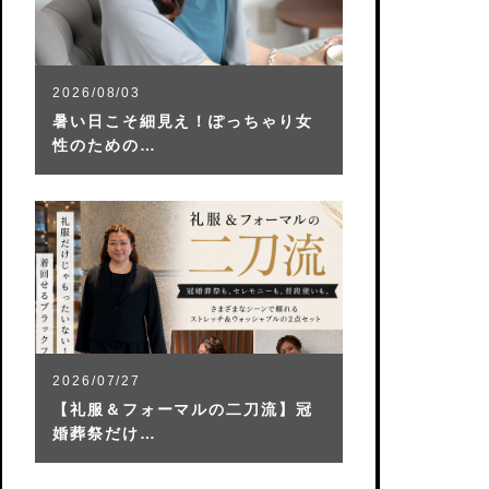
2026/08/03
暑い日こそ細見え！ぽっちゃり女
性のための…
2026/07/27
【礼服＆フォーマルの二刀流】冠
婚葬祭だけ…