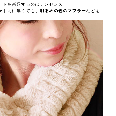
ートを新調するのはナンセンス！
か手元に無くても、
明るめの色のマフラー
などを