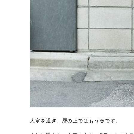
大寒を過ぎ、暦の上ではもう春です。