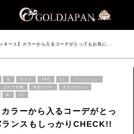
ィネート】カラーから入るコーデがとってもお気に…
冬
サイズ
30代
LL
ファッション
コーデ全般
体型カバー
大人かわいい
春
3L
】カラーから入るコーデがとっ
ランスもしっかりCHECK!!