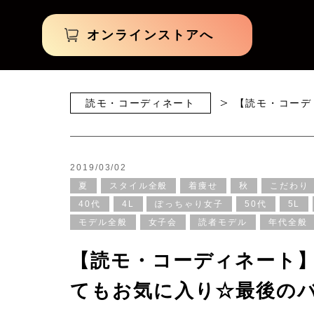
オンラインストアへ
読モ・コーディネート
【読モ・コーデ
2019/03/02
夏
スタイル全般
着痩せ
秋
こだわり
40代
4L
ぽっちゃり女子
50代
5L
モデル全般
女子会
読者モデル
年代全般
【読モ・コーディネート
てもお気に入り☆最後のバ