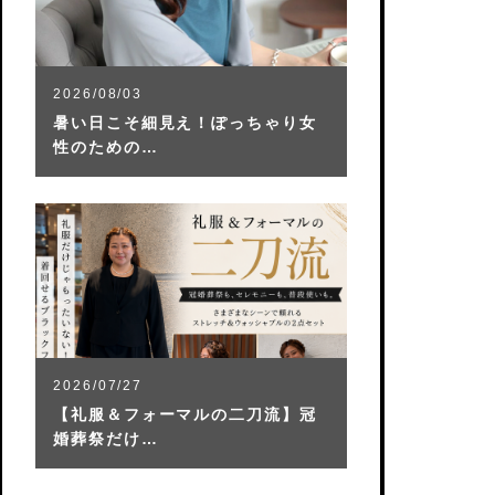
2026/08/03
暑い日こそ細見え！ぽっちゃり女
性のための…
2026/07/27
【礼服＆フォーマルの二刀流】冠
婚葬祭だけ…