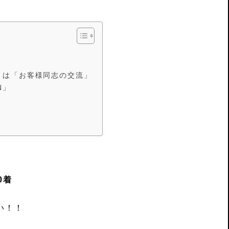
わりは「お客様同志の交流」
N」
ン
0着
い！！