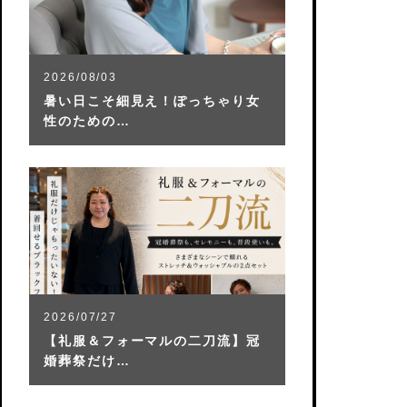
2026/08/03
暑い日こそ細見え！ぽっちゃり女
性のための…
2026/07/27
【礼服＆フォーマルの二刀流】冠
婚葬祭だけ…