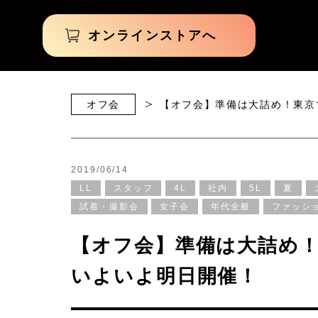
オンラインストアへ
オフ会
【オフ会】準備は大詰め！東京
2019/06/14
LL
スタッフ
4L
社内
5L
夏
試着・撮影会
女子会
年代全般
ファッシ
【オフ会】準備は大詰め
いよいよ明日開催！