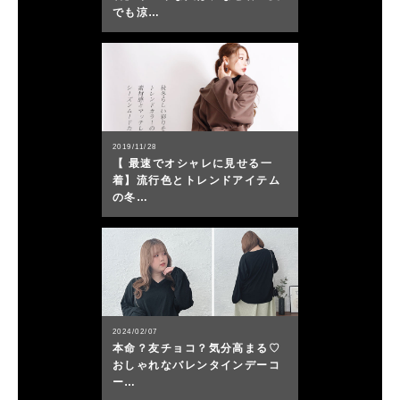
でも涼…
2019/11/28
【 最速でオシャレに見せる一
着】流行色とトレンドアイテム
の冬…
2024/02/07
本命？友チョコ？気分高まる♡
おしゃれなバレンタインデーコ
ー…