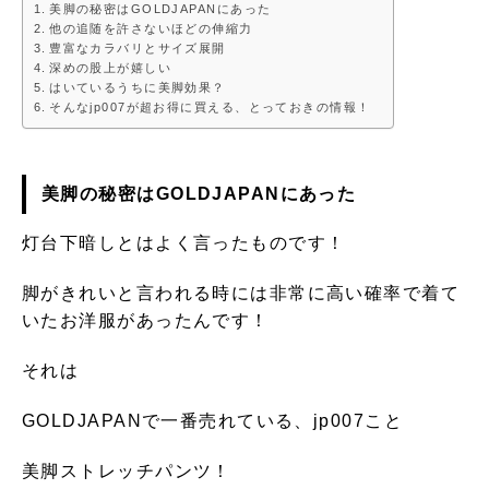
美脚の秘密はGOLDJAPANにあった
他の追随を許さないほどの伸縮力
豊富なカラバリとサイズ展開
深めの股上が嬉しい
はいているうちに美脚効果？
そんなjp007が超お得に買える、とっておきの情報！
美脚の秘密はGOLDJAPANにあった
灯台下暗しとはよく言ったものです！
脚がきれいと言われる時には非常に高い確率で着て
いたお洋服があったんです！
それは
GOLDJAPANで一番売れている、jp007こと
美脚ストレッチパンツ！