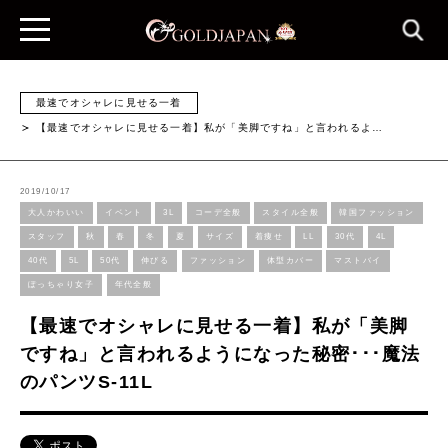
最速でオシャレに見せる一着
【最速でオシャレに見せる一着】私が「美脚ですね」と言われるよ…
2019/10/17
大人かわいい
イベント
3L
コーデ全般
スタイル全般
韓国ファッション
スタッフ
秋
春
冬
夏
サイズ
着痩せ
LL
30代
4L
40代
5L
50代
伸びる
ファッション
体型カバー
マストバイ
ぽっちゃり女子
年代全般
【最速でオシャレに見せる一着】私が「美脚
ですね」と言われるようになった秘密･･･魔法
のパンツS-11L