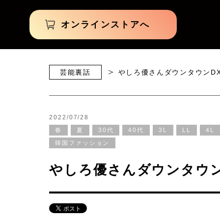
オンラインストアへ
芸能裏話
やしろ優さんダウンタウンD
2022/07/28
春
夏
30代
40代
3L
LL
4L
韓国ファッション
やしろ優さんダウンタウン