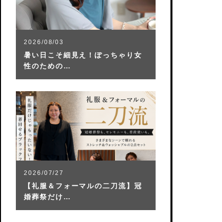
2026/08/03
暑い日こそ細見え！ぽっちゃり女
性のための…
2026/07/27
【礼服＆フォーマルの二刀流】冠
婚葬祭だけ…