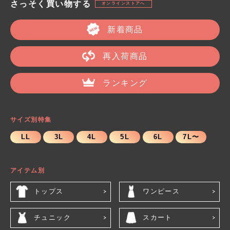
さっそく買い物する
オンラインストアへ
新着商品
再入荷商品
ランキング
サイズ別特集
LL
3L
4L
5L
6L
7L〜
アイテム別
トップス
ワンピース
チュニック
スカート