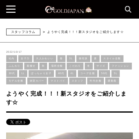
スタッフコラム
ようやく完成！！！新スタジオをご紹介します☆
2022/10/17
社内
女子力
大人かわいい
春
3L
個性派
夏
スタイル全般
ふんわり
着痩せ
秋
場所全般
こだわり
冬
サイズ
ファッション
30代
LL
ぽっちゃり女子
40代
4L
コーデ全般
50代
5L
モデル全般
体型カバー
マストバイ
スタッフ
年代全般
通勤着
ようやく完成！！！新スタジオをご紹介しま
す☆