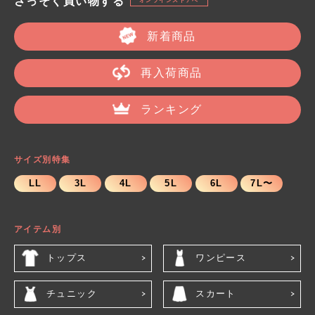
さっそく買い物する
オンラインストアへ
新着商品
再入荷商品
ランキング
サイズ別特集
LL
3L
4L
5L
6L
7L〜
アイテム別
トップス
ワンピース
チュニック
スカート