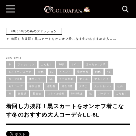
40代50代の為のファッション
着回し力抜群！黒スカートをオンオフ着こなす冬のおすすめ大人コ…
2022/12/14
冬
ファッション
ふんわり
30代
サイズ
ぽっちゃり女子
モノトーンコーデ
40代
LL
イベント
場所全般
50代
4L
コーデ全般
体型カバー
5L
モデル全般
女子会
マストバイ
モテコーデ
年代全般
通勤着
男性目線
女子力
大人かわいい
社内
3L
個性派
着痩せ
スタイル全般
SNS映え
秋
パーティ
こだわり
着回し力抜群！黒スカートをオンオフ着こな
す冬のおすすめ大人コーデ☆LL-6L