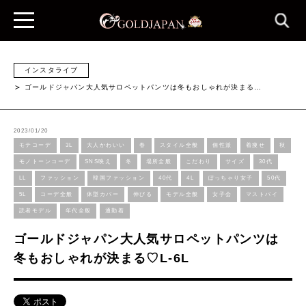
インスタライブ
ゴールドジャパン大人気サロペットパンツは冬もおしゃれが決まる…
2023/01/20
モテコーデ
3L
大人かわいい
春
スタイル全般
個性派
着痩せ
秋
モノトーンコーデ
SNS映え
冬
場所全般
こだわり
サイズ
30代
LL
ファッション
韓国ファッション
40代
4L
ぽっちゃり女子
50代
5L
コーデ全般
体型カバー
伸びる
モデル全般
女子会
マストバイ
読者モデル
年代全般
通勤着
ゴールドジャパン大人気サロペットパンツは
冬もおしゃれが決まる♡L-6L