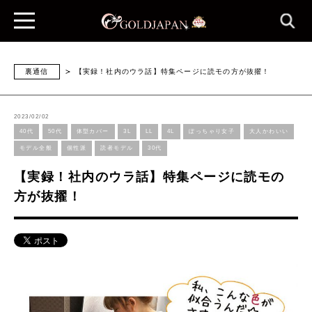
裏通信
【実録！社内のウラ話】特集ページに読モの方が抜擢！
2023/02/02
40代
50代
体型カバー
3L
LL
4L
ぽっちゃり女子
大人かわいい
モデル全般
個性派
読者モデル
30代
【実録！社内のウラ話】特集ページに読モの
方が抜擢！