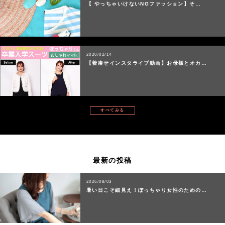
【 やっちゃいけないNGファッション】そ…
2020/02/14
【着痩せインスタライブ動画】お母様とオカ…
すべてみる
最新の投稿
2026/08/03
暑い日こそ細見え！ぽっちゃり女性のための…