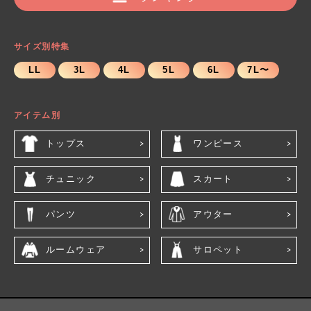
サイズ別特集
LL
3L
4L
5L
6L
7L〜
アイテム別
トップス
ワンピース
チュニック
スカート
パンツ
アウター
ルームウェア
サロペット