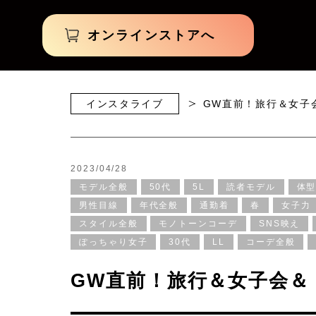
オンラインストアへ
インスタライブ
GW直前！旅行＆女子会
2023/04/28
モデル全般
50代
5L
読者モデル
体
男性目線
年代全般
通勤着
春
女子力
スタイル全般
モノトーンコーデ
SNS映え
ぽっちゃり女子
30代
LL
コーデ全般
GW直前！旅行＆女子会＆ 