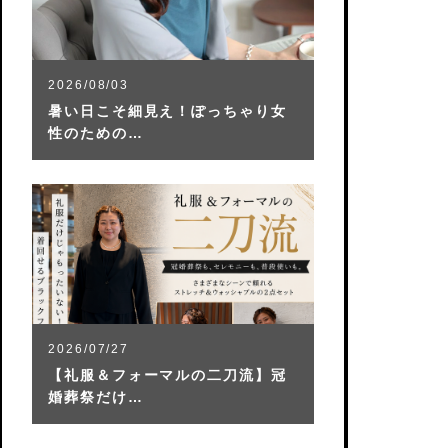
2026/08/03
暑い日こそ細見え！ぽっちゃり女
性のための…
2026/07/27
【礼服＆フォーマルの二刀流】冠
婚葬祭だけ…