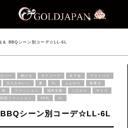
＆ BBQシーン別コーデ☆LL-6L
型カバー
伸びる
モテコーデ
女子会
マストバイ
大人かわいい
夏
3L
ふんわり
着痩せ
秋
ファッション
場所全般
こだわり
サイズ
韓国ファッション
40代
4L
BBQシーン別コーデ☆LL-6L