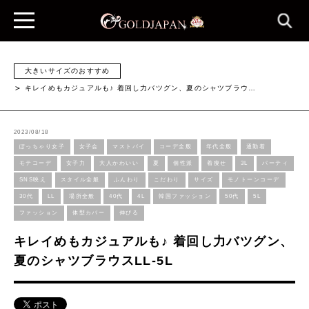
大きいサイズのおすすめ
キレイめもカジュアルも♪ 着回し力バツグン、夏のシャツブラウ…
2023/08/18
ぽっちゃり女子
女子会
マストバイ
コーデ全般
年代全般
通勤着
モテコーデ
女子力
大人かわいい
夏
個性派
着痩せ
3L
パーティ
SNS映え
スタイル全般
ふんわり
こだわり
サイズ
モノトーンコーデ
30代
LL
場所全般
40代
4L
韓国ファッション
50代
5L
ファッション
体型カバー
伸びる
キレイめもカジュアルも♪ 着回し力バツグン、
夏のシャツブラウスLL-5L