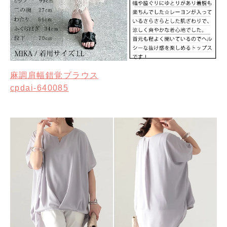
麻調肩幅錯覚ブラウス
cpdai-640085