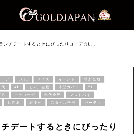
ランチデートするときにぴったりコーデ☆L…
コーデ
30代
サイズ
イベント
場所全般
0代
4L
モデル全般
体型カバー
5L
びる
モテコーデ
年代全般
マストバイ
個性派
着痩せ
スタイル全般
パーティ
ンチデートするときにぴったり