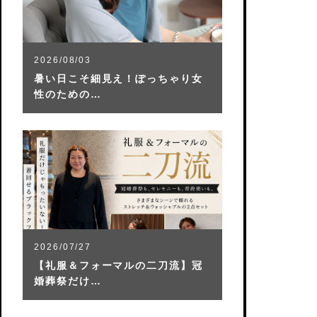
2026/08/03
暑い日こそ細見え！ぽっちゃり女
性のための…
2026/07/27
【礼服＆フォーマルの二刀流】冠
婚葬祭だけ…