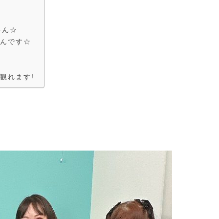
ゃん☆
さんです☆
観れます!