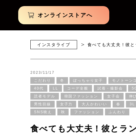
オンラインストアへ
インスタライブ
食べても大丈夫！彼と
2023/11/17
こだわり
冬
ぽっちゃり女子
モノトーン
40代
LL
コーデ全般
試着・撮影会
5
読者モデル
韓国ファッション
女子会
伸
男性目線
女子力
大人かわいい
春
3L
SNS映え
秋
ファッション
ふんわり
食べても大丈夫！彼とラ