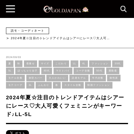
読モ・コーディネート
2024年夏☆注目のトレンドアイテムはシアーにレース♡大人可…
2024/06/03
夏
秋
着痩せ
サイズ
こだわり
LL
4L
ファッション
30代
5L
ぽっちゃり女子
40代
マストバイ
コーデ全般
50代
通勤着
モデル全般
体型カバー
大人かわいい
読者モデル
年代全般
個性派
モテコーデ
3L
ふんわり
春
スタイル全般
韓国ファッション
2024年夏☆注目のトレンドアイテムはシアー
にレース♡大人可愛くフェミニンがキーワー
ド♪LL-5L