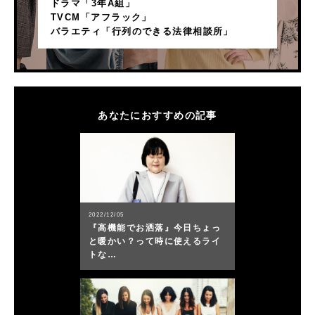
ドラマ「3年A組」
TVCM「アフラック」
バラエティ「行列のできる法律相談所」
あなたにおすすめの記事
2022/12/05
『高機能でお洒落』今日ちょっ
と暖かい？って時に使えるライ
トな…