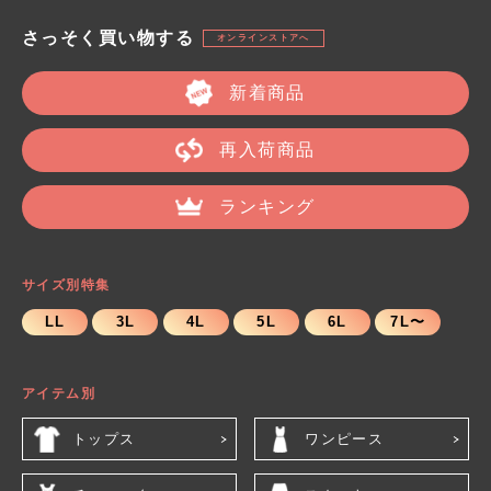
さっそく買い物する
オンラインストアへ
新着商品
再入荷商品
ランキング
サイズ別特集
LL
3L
4L
5L
6L
7L〜
アイテム別
トップス
ワンピース