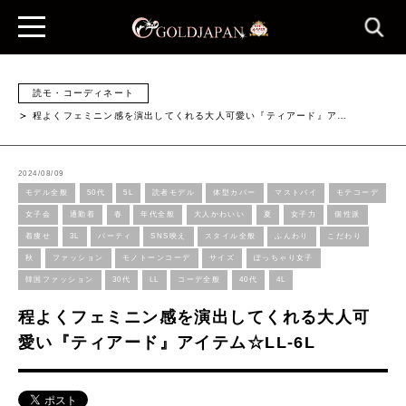
読モ・コーディネート
程よくフェミニン感を演出してくれる大人可愛い『ティアード』ア…
2024/08/09
モデル全般
50代
5L
読者モデル
体型カバー
マストバイ
モテコーデ
女子会
通勤着
春
年代全般
大人かわいい
夏
女子力
個性派
着痩せ
3L
パーティ
SNS映え
スタイル全般
ふんわり
こだわり
秋
ファッション
モノトーンコーデ
サイズ
ぽっちゃり女子
韓国ファッション
30代
LL
コーデ全般
40代
4L
程よくフェミニン感を演出してくれる大人可
愛い『ティアード』アイテム☆LL-6L