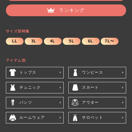
ランキング
サイズ別特集
LL
3L
4L
5L
6L
7L〜
アイテム別
トップス
ワンピース
チュニック
スカート
パンツ
アウター
ルームウェア
サロペット