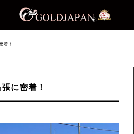
密着！
出張に密着！