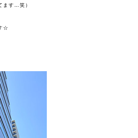
てます…笑）
す☆