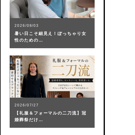
2026/08/03
暑い日こそ細見え！ぽっちゃり女
性のための…
2026/07/27
【礼服＆フォーマルの二刀流】冠
婚葬祭だけ…