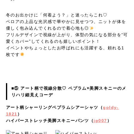
冬のお出かけに「何着よう？」と迷ったらこれ♡
ベロアの上品な光沢感で華やかに見せつつ、ニットが体を
優しく包み込んでくれるので着心地も◎
フリルデザインで視線が上がり、体型の気になる部分を“可
愛くカバー”してくれるのも嬉しいポイント！
イベントやちょっとしたお呼ばれにも活躍する、頼れる1
枚です
■⑤ アート柄で視線分散♡ ペプラム×美脚スキニーのメ
リハリ細見えコーデ
アート柄シャーリングペプラムシアーシャツ（
goldy-
1821
）
ハイパーストレッチ美脚スキニーパンツ（
jp007
）