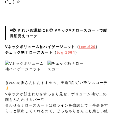
(^_-)-☆
■② きれいめ通勤にも◎ Vネック×ナロースカートで縦
長細見えコーデ
Vネックボリューム袖ハイゲージニット（
fem-620
）
チェック柄ナロースカート（
tog-1064
）
きれいめ派さんにおすすめの、王道“縦長”バランスコーデ
Vネックが顔まわりをすっきり見せ、ボリューム袖で二の
腕もふんわりカバー♡
合わせるナロースカートは縦ラインを強調して下半身をす
らっと演出してくれるので、ぽっちゃりさんにも嬉しい組