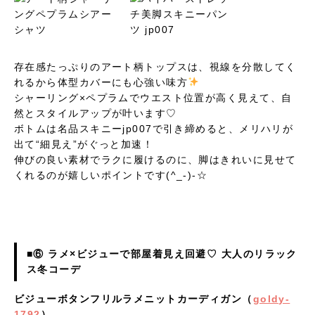
存在感たっぷりのアート柄トップスは、視線を分散してく
れるから体型カバーにも心強い味方
シャーリング×ペプラムでウエスト位置が高く見えて、自
然とスタイルアップが叶います♡
ボトムは名品スキニーjp007で引き締めると、メリハリが
出て“細見え”がぐっと加速！
伸びの良い素材でラクに履けるのに、脚はきれいに見せて
くれるのが嬉しいポイントです(^_-)-☆
■⑥ ラメ×ビジューで部屋着見え回避♡ 大人のリラック
ス冬コーデ
ビジューボタンフリルラメニットカーディガン（
goldy-
1792
）