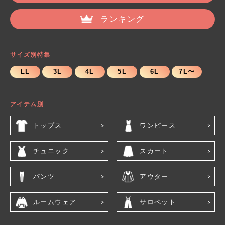
ランキング
サイズ別特集
LL
3L
4L
5L
6L
7L〜
アイテム別
トップス
ワンピース
チュニック
スカート
パンツ
アウター
ルームウェア
サロペット