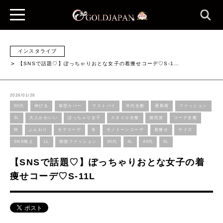
インスタライブ
【SNSで話題♡】ぽっちゃりおとな女子の着痩せコーデ♡S-1…
2026/01/26
50代
伸びる
体型カバー
マストバイ
年代全般
通勤着
ファッション
3L
大人かわいい
ぽっちゃり女子
スタイル全般
個性派
コーデ全般
秋
ふんわり
モテコーデ
冬
モノトーンコーデ
着痩せ
サイズ
SNS映え
LL
韓国ファッション
30代
4L
40代
5L
【SNSで話題♡】ぽっちゃりおとな女子の着
痩せコーデ♡S-11L