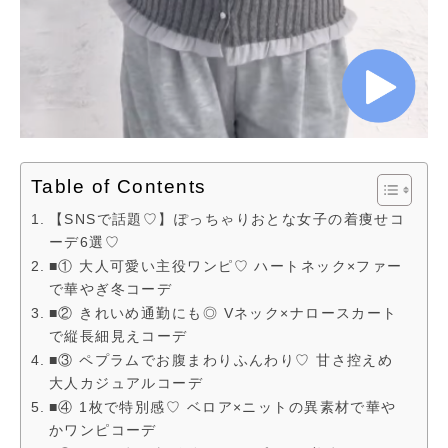
Table of Contents
【SNSで話題♡】ぽっちゃりおとな女子の着痩せコ
ーデ6選♡
■① 大人可愛い主役ワンピ♡ ハートネック×ファー
で華やぎ冬コーデ
■② きれいめ通勤にも◎ Vネック×ナロースカート
で縦長細見えコーデ
■③ ペプラムでお腹まわりふんわり♡ 甘さ控えめ
大人カジュアルコーデ
■④ 1枚で特別感♡ ベロア×ニットの異素材で華や
かワンピコーデ