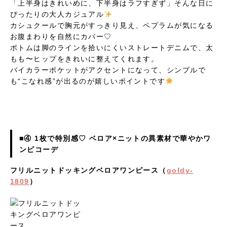
「上半身はきれいめに、下半身はラフすぎず」そんな日に
ぴったりの大人カジュアル
カシュクールで胸元がすっきり見え、ペプラムが気になる
お腹まわりを自然にカバー♡
ボトムは脚のラインを拾いにくいストレートデニムで、太
もも〜ヒップをきれいに整えてくれます。
バイカラーポケットがアクセントになって、シンプルで
も“こなれ感”が出るのが嬉しいポイントです
■④ 1枚で特別感♡ ベロア×ニットの異素材で華やかワ
ンピコーデ
フリルニットドッキングベロアワンピース（
goldy-
1809
）