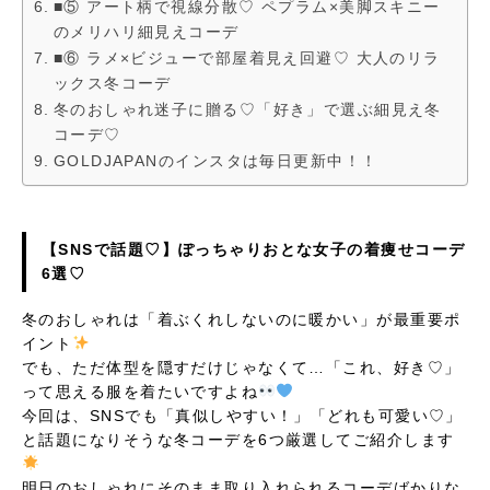
■⑤ アート柄で視線分散♡ ペプラム×美脚スキニー
のメリハリ細見えコーデ
■⑥ ラメ×ビジューで部屋着見え回避♡ 大人のリラ
ックス冬コーデ
冬のおしゃれ迷子に贈る♡「好き」で選ぶ細見え冬
コーデ♡
GOLDJAPANのインスタは毎日更新中！！
【SNSで話題♡】ぽっちゃりおとな女子の着痩せコーデ
6選♡
冬のおしゃれは「着ぶくれしないのに暖かい」が最重要ポ
イント
でも、ただ体型を隠すだけじゃなくて…「これ、好き♡」
って思える服を着たいですよね
今回は、SNSでも「真似しやすい！」「どれも可愛い♡」
と話題になりそうな冬コーデを6つ厳選してご紹介します
明日のおしゃれにそのまま取り入れられるコーデばかりな