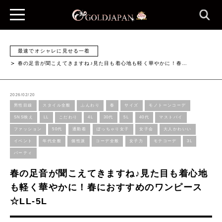
最速でオシャレに見せる一着
春の足音が聞こえてきますね♪見た目も着心地も軽く華やかに！春…
2026/02/20
男性目線
スタイル全般
ふんわり
春
サイズ
モノトーンコーデ
SNS映え
LL
こだわり
4L
30代
5L
40代
マストバイ
ファッション
50代
通勤着
ぽっちゃり女子
女子会
大人かわいい
イベント
年代全般
個性派
コーデ全般
女子力
モテコーデ
3L
パーティ
春の足音が聞こえてきますね♪見た目も着心地
も軽く華やかに！春におすすめのワンピース
☆LL-5L