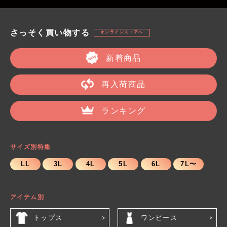
さっそく買い物する
オンラインストアへ
新着商品
再入荷商品
ランキング
サイズ別特集
LL
3L
4L
5L
6L
7L〜
アイテム別
トップス
ワンピース