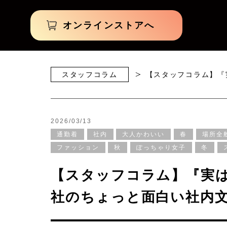
オンラインストアへ
スタッフコラム
【スタッフコラム】『
2026/03/13
通勤着
社内
大人かわいい
春
場所全
ファッション
秋
ぽっちゃり女子
冬
【スタッフコラム】『実
社のちょっと面白い社内