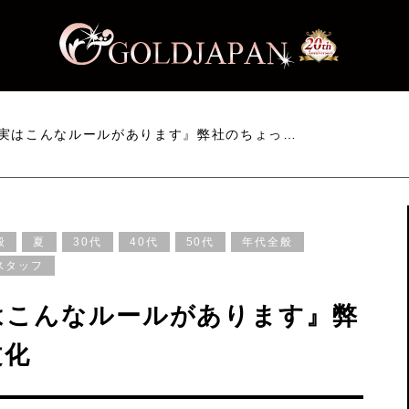
実はこんなルールがあります』弊社のちょっ…
般
夏
30代
40代
50代
年代全般
スタッフ
はこんなルールがあります』弊
文化