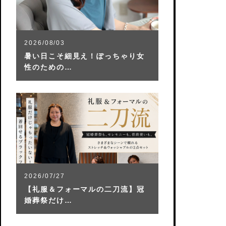
2026/08/03
暑い日こそ細見え！ぽっちゃり女
性のための…
2026/07/27
【礼服＆フォーマルの二刀流】冠
婚葬祭だけ…