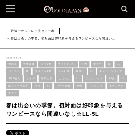
最速でオシャレに見せる一着
春は出会いの季節。初対面は好印象を与えるワンピースなら間違い…
2026/03/16
通勤着
男性目線
年代全般
大人かわいい
社内
女子力
春
3L
パーティ
夏
スタイル全般
ふんわり
着痩せ
秋
モノトーンコーデ
SNS映え
サイズ
場所全般
こだわり
LL
ファッション
30代
4L
ぽっちゃり女子
40代
5L
コーデ全般
50代
マストバイ
モテコーデ
女子会
春は出会いの季節。初対面は好印象を与える
ワンピースなら間違いなし☆LL-5L