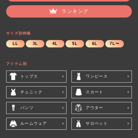
ランキング
サイズ別特集
LL
3L
4L
5L
6L
7L〜
アイテム別
トップス
ワンピース
チュニック
スカート
パンツ
アウター
ルームウェア
サロペット