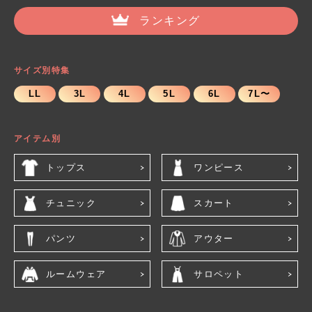
ランキング
サイズ別特集
LL
3L
4L
5L
6L
7L〜
アイテム別
トップス
ワンピース
チュニック
スカート
パンツ
アウター
ルームウェア
サロペット