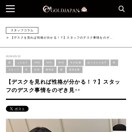
スタッフコラム
【デスクを見れば性格が分かる！？】スタッフのデスク事情をのぞ…
2026/05/15
夏
こだわり
30代
40代
50代
年代全般
ぽっちゃり女子
秋
スタッフ
冬
社内
個性派
春
場所全般
【デスクを見れば性格が分かる！？】スタッ
フのデスク事情をのぞき見