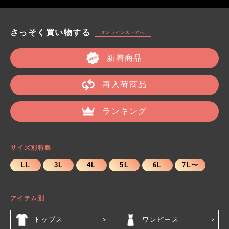
さっそく買い物する
オンラインストアへ
新着商品
再入荷商品
ランキング
サイズ別特集
LL
3L
4L
5L
6L
7L〜
アイテム別
トップス
ワンピース