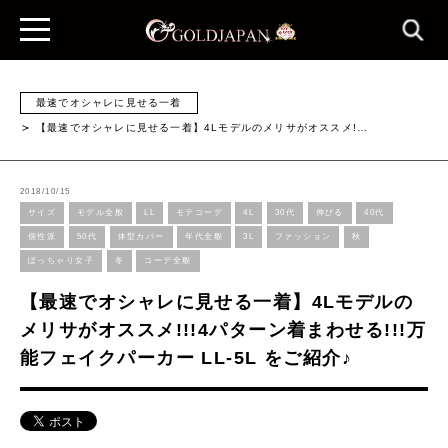
最速でオシャレに見せる一着
【最速でオシャレに見せる一着】4Lモデルのメリサがオススメ!…
2018/10/15
サイズ
モデル全般
LL
モテコーデ
4L
30代
伸びる
40代
個性派
50代
体型カバー
年代全般
3L
ファッション
秋
ぽっちゃり女子
冬
コーデ全般
【最速でオシャレに見せる一着】4Lモデルの
メリサがオススメ!!!4パターン着まわせる!!!万
能フェイクパーカー LL-5L をご紹介♪