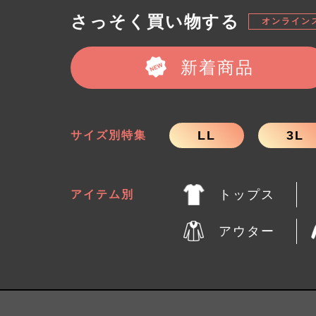
さっそく買い物する
オンライン
新着商品
LL
3L
サイズ別特集
トップス
アイテム別
アウター