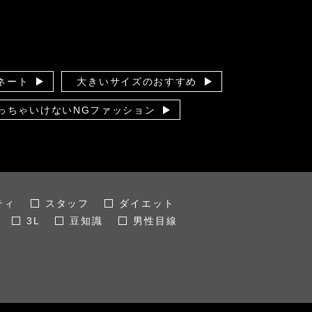
ネート
大きいサイズのおすすめ
っちゃいけないNGファッション
の洋服ケア
この服お値段以上
フ会
ズバリ 男性目線
情報
ティ
スタッフ
ダイエット
3L
豆知識
男性目線
冬
試着・撮影会
夏
サイズ
5L
ファッション
30代
50代
通勤着
イベント