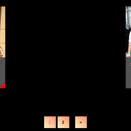
1
2
»