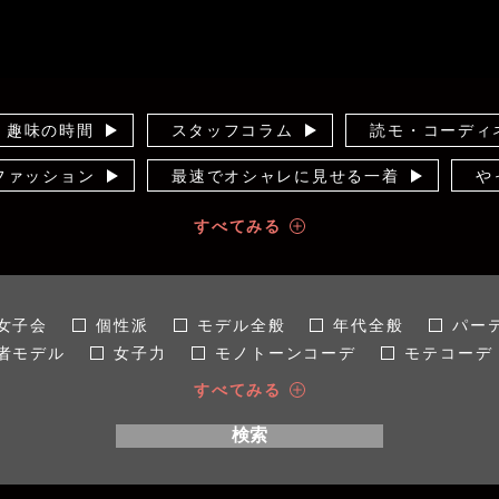
趣味の時間
スタッフコラム
読モ・コーディ
のファッション
最速でオシャレに見せる一着
や
ー
知って得する！カラー講座
10年着るため
すべてみる
コンプレックス解消！
輝く女子見つけた！
オ
せ術
裏通信
インスタライブ
運営者
女子会
個性派
モデル全般
年代全般
パー
者モデル
女子力
モノトーンコーデ
モテコーデ
場所全般
社内
秋
手入れ/洋服ケア
春
すべてみる
ン
着痩せ
LL
SNS映え
4L
こだわり
検索
ちゃり女子
40代
マストバイ
インタビュー
大人かわいい