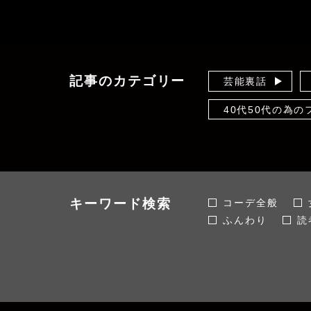
記事のカテゴリー
芸能裏話
40代50代の為
体型隠しのセオリ
未分類
おかだゆりの着痩
キーワード検索
コーデ全般
ふんわり
読
スタイル全般
韓国ファッショ
伸びる
ぽっ
体型カバー