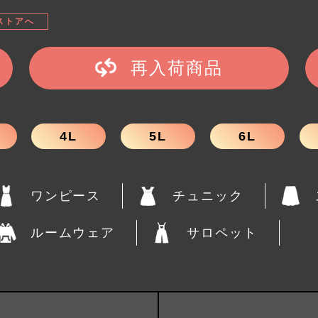
ストアへ
再入荷商品
4L
5L
6L
ワンピース
チュニック
ルームウェア
サロペット