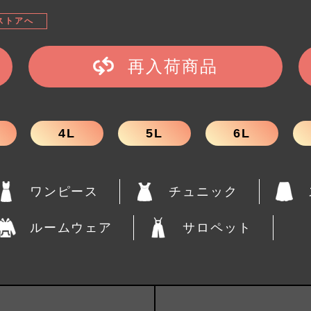
ストアへ
再入荷商品
4L
5L
6L
ワンピース
チュニック
ルームウェア
サロペット