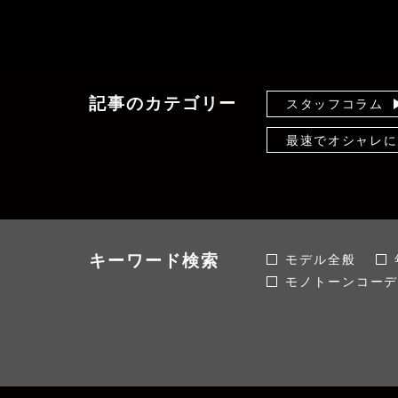
記事のカテゴリー
スタッフコラム
最速でオシャレに
知って得する！カ
コンプレックス解
おかだゆりの着痩
キーワード検索
モデル全般
モノトーンコー
運営者情報
手入れ/洋服ケア
SNS映え
4
マストバイ
女子会
個性