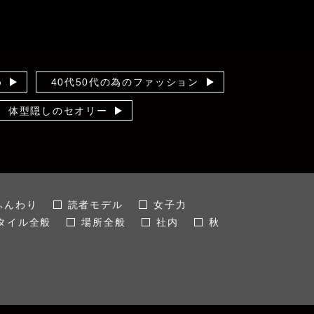
め
40代50代の為のファッション
体型隠しのセオリー
値段以上
未分類
バリ 男性目線
話
趣味の時間
ふんわり
読者モデル
女子力
タイル全般
場所全般
社内
秋
韓国ファッション
着痩せ
LL
びる
ぽっちゃり女子
40代
カバー
大人かわいい
コーデ全般