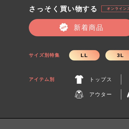
さっそく買い物する
オンライン
新着商品
LL
3L
サイズ別特集
トップス
アイテム別
アウター