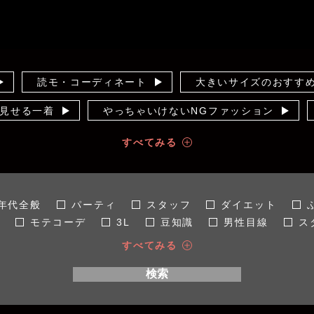
読モ・コーディネート
大きいサイズのおすす
見せる一着
やっちゃいけないNGファッション
ラー講座
10年着るための洋服ケア
この服お
すべてみる
消！
輝く女子見つけた！
オフ会
ズ
せ術
裏通信
インスタライブ
芸能裏
年代全般
パーティ
スタッフ
ダイエット
デ
モテコーデ
3L
豆知識
男性目線
ス
春
冬
試着・撮影会
夏
サイズ
すべてみる
L
こだわり
5L
ファッション
30代
伸
検索
インタビュー
50代
通勤着
イベント
体型
派