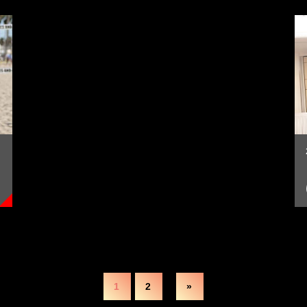
1
2
»