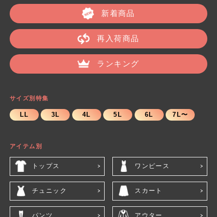
新着商品
再入荷商品
ランキング
サイズ別特集
LL
3L
4L
5L
6L
7L〜
アイテム別
トップス
ワンピース
チュニック
スカート
パンツ
アウター