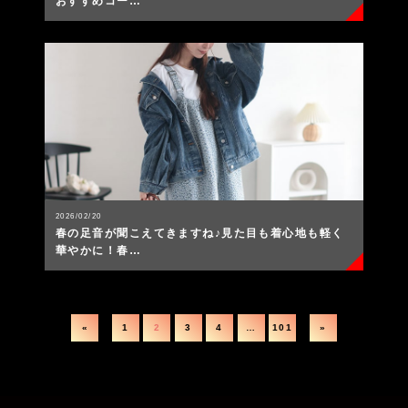
おすすめコー…
2026/02/20
春の足音が聞こえてきますね♪見た目も着心地も軽く
華やかに！春…
«
1
2
3
4
…
101
»