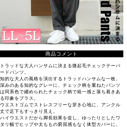
商品コメント
トラッドな大人ハンサムに決まる微起毛チェックテーパ
ードパンツ。
知的な大人の風格を演出するトラッドハンサムな一枚。
深みのある知的なグレーに、チェック柄を重ねたパンツ
は同系色で纏められたチェック柄で統一感と落ち着きあ
る印象をプラス。
ウエストゴムでストレスフリーな穿き心地に、アンクル
丈で足下もすっきり見え。
ハイウエストだから脚長効果を促し、ゆったりとしたワ
タリ幅でヒップや太ももの窮屈感もなく体型カバーに。