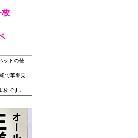
一枚
ペ
ペットの登
肩紐で華奢見
１枚です。