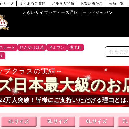
イページ
よくあるご質問
メルマガ登録
お買い物かご
商品一覧
大きいサイズレディース通販ゴールドジャパン
スカート
ひんやり冷感
ドルマン
股ずれ
彡
ップクラスの実績
ズ日本最大級のお
22
万人突破！皆様にご支持いただける理由とは
4Lサイズ
5Lサイズ
6Lサイズ
7