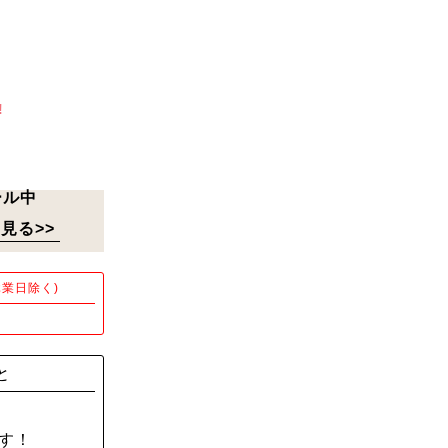
!
ール中
見る>>
業日除く)
！
と
す！