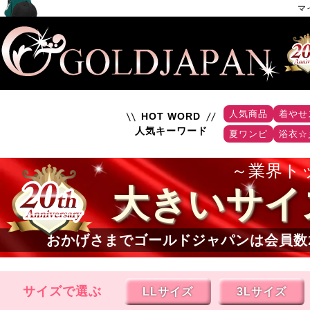
マ
人気商品
着やせ
HOT WORD
人気キーワード
夏ワンピ
浴衣☆
業界ト
大きいサイ
おかげさまでゴールドジャパンは会員数
サイズで選ぶ
LLサイズ
3Lサイズ