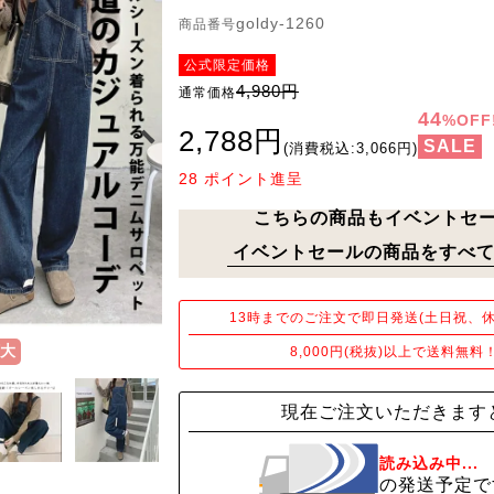
goldy-1260
商品番号
公式限定価格
4,980円
通常価格
44
%OFF
2,788円
SALE
(消費税込:3,066円)
28
ポイント進呈
こちらの商品もイベントセ
イベントセールの商品をすべて
13時までのご注文で即日発送(土日祝、休
大
8,000円(税抜)以上で送料無料
現在ご注文いただきます
読み込み中...
の発送予定で