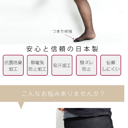
ミノムシ
1
購入者
非公開
投稿日
2019/06/07
これメチャクチャいいストッキングですね。

よくのびるうえにサポートもある。伝線もしにくいから
コストいいかな。

欲を言えば3足セットで価格がお得なものを、作ってい
ただけると大変嬉しいですね