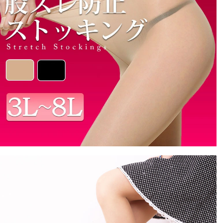
購入者
非公開
投稿日
2023/03/14
入学式で履くため購入!試しに試着すると感動。今までの
は股下から下がりウエストも下がってたけどこれは良い
商品です！なにも気にせずお出かけできます！入学式も
楽しみになりました！
とがこ
2
購入者
非公開
投稿日
2022/05/19
普段４Ｌですが、ゆったり履きたかったので５～６Ｌに
しました。ゆるすぎず、太もももきつくなかったです。
長持ちするといいな～。
うに
4
購入者