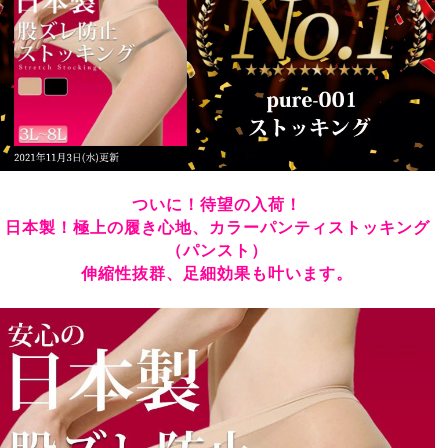
「大きいサイズとはいえ、高いな」と購入時は思いまし
たが。

はくときに（ゆっくりですが）引っ張っても、あまり不
安がなく伸びてくれました。

また、たまたまはいているときに転んでしまい。

膝を擦りむいたのですが、傷部分は破れても。

そこから大きく伝線することがなかったので、帰るまで
はいていられました。

履き心地もよく、かなりコスパいいと感じたので再度２
ついに！待望の入荷！
つ購入しました。
日本製！極上の履き心地、カラーパンティストッキング
ようこ
2
（パンスト）
購入者
伸縮性抜群、足細効果も叶います。
大阪府
50代
投稿日
2023/03/15
包装はいかにもアジア系の工場の感じがしたけれどいざ
という時にあったら便利だと思う。
パピ
6