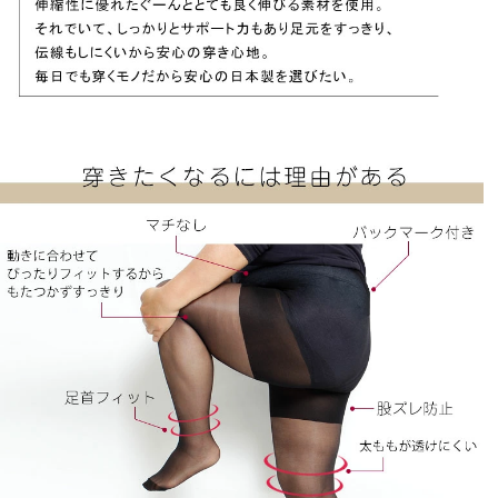
した。

普段しまむらでL～LLのストッキングを買いますが、素
材によってはウエストのゴムが巻いてしまってドーナッ
ツ現象になってしまい下っ腹が気持ち悪くなります。

今回3L？サイズなので期待しています。

伝線しませんよーに。

価格を3個で低価格でしたら必ず常備したいアイテムで
キナリ
3
購入者
非公開
投稿日
2019/07/07
普段4L～5Lサイズの私ですが、余裕をもってスルッと快
適に履けました！トイレに行っても伝線しにくいです
し、何より１番のポイントはずり下がってこないです！
どんなに動いても下がりません。色も色白な私にはとっ
ても自然な風合いで良かったです。まるで履いてないみ
たいな感覚のストッキングでした。