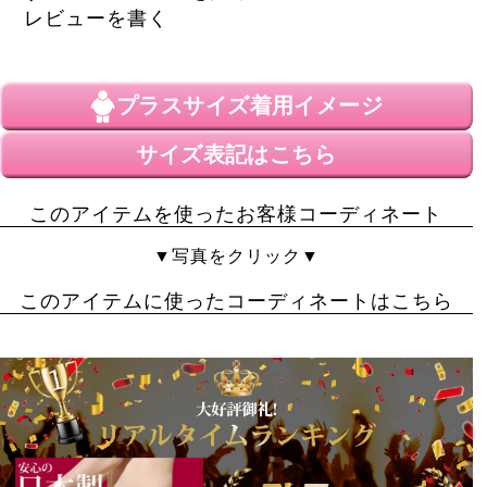
購入します！
レビューを書く
ちーちゃん
14
購入者
非公開
プラスサイズ
着用イメージ
投稿日
2026/02/23
サイズ表記はこちら
このストッキングはもう8年間もずっとリピしていま
このアイテムを使ったお客様コーディネート
す。こんなに履き心地の良いストッキングにはなかなか
出会えない気がします。そして何より豊富なサイズ展開
▼写真をクリック▼
がありがたい。大きいサイズって最近お店でも苦労しな
くなってきたけど、まだまだ下着は苦労します。ストッ
このアイテムに使ったコーディネートはこちら
キングもなかなかお店では見つからないから、このゴー
ルドジャパンさんは強い味方です。
ひよし
1
購入者
東京都
40代
女性
投稿日
2024/04/18