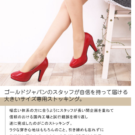
非公開
投稿日
2022/03/06
とにかくサイズが嬉しい

普通のを履くと股下に下がって来たりウエストがくるく
るしたり

ストッキングの上からガードルでも履かないと

歩いてられないそんなストレスが全く無し

普段そんな使わないけど

いざという時探し回ってヘトヘトになるので

クローゼットとスーツケースに新品１個ずつ忍ばせてま
ポテト
1
購入者
30代
女性
投稿日
2021/12/06
まだ履いてませんが、腕を入れて伸びのチェックをしま