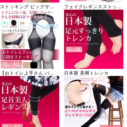
ストッキング ビッグサイ
フェイクレギンスストッキ
ズ股ズレ防止 股ずれ 股擦
ング
れ 股ヅレ 【日本製ストッ
キング】
【おトイレ上手さん パン
日本製 美脚トレンカ
ツを下ろすだけ！】日本製
穴あきストッキング