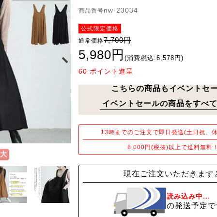
nw-23034
商品番号
公式限定価格
7,700円
通常価格
5,980円
(消費税込:6,578円)
60
ポイント進呈
こちらの商品もイベントセ
イベントセールの商品をすべて
13時までのご注文で即日発送(土日祝、休
8,000円(税抜)以上で送料無料
大
現在ご注文いただきます
読み込み中...
の発送予定で