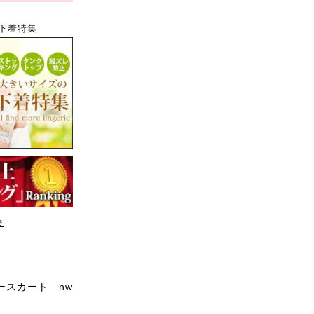
下着特集
集
ースカート nw