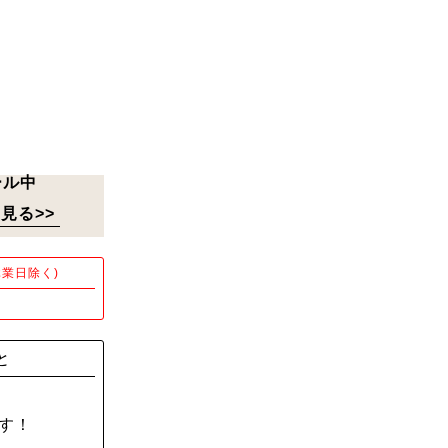
ール中
見る>>
業日除く)
！
と
す！