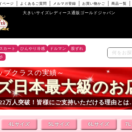
イページ
よくあるご質問
メルマガ登録
お買い物かご
商品一覧
大きいサイズレディース通販ゴールドジャパン
スカート
ひんやり冷感
ドルマン
股ずれ
彡
ップクラスの実績
ズ日本最大級のお
22
万人突破！皆様にご支持いただける理由とは
4Lサイズ
5Lサイズ
6Lサイズ
7