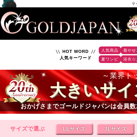
マ
人気商品
着やせ
HOT WORD
人気キーワード
夏ワンピ
浴衣☆
業界ト
大きいサイ
おかげさまでゴールドジャパンは会員数
サイズで選ぶ
LLサイズ
3Lサイズ