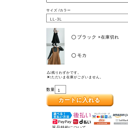
サイズ
カラー
ブラック
×在庫切れ
モカ
△
残りわずかです。
✕
ただいま在庫がございません。
カートに入れる
返品特約について