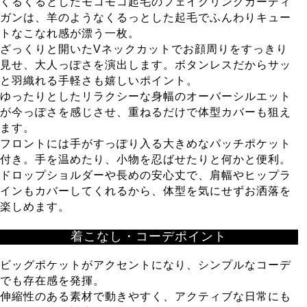
くるくるとしたモコモコ起毛のフェイクリングカーディ
ガンは、羊のようなくるっとした起毛でふんわりキュー
トなこなれ感が漂う一枚。
ざっくりと開いたVネックカットでお顔周りをすっきり
見せ、大人っぽさを演出します。ボタンレスだからサッ
と羽織れる手軽さも嬉しいポイント。
ゆったりとしたリラクシーな身幅のオーバーシルエット
が今っぽさを感じさせ、重ねるだけで体型カバーも狙え
ます。
フロントには手がすっぽり入る大きめなパッチポケット
付き。手を温めたり、小物を忍ばせたりと何かと便利。
ドロップショルダーや長めの安心丈で、肩幅やヒップラ
インもカバーしてくれるから、体型を気にせずお洒落を
楽しめます。
着こなし・コーデポイント
ビッグポケットがアクセントになり、シンプルなコーデ
でも存在感を発揮。
伸縮性のある素材で動きやすく、アクティブな日常にも