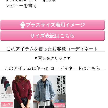
広がりすぎない裾感が細見えする気がします。レザー調
レビューを書く
のスカートは好きで幾つか持ってますが、これはいい出
会いでした。
プラスサイズ
着用イメージ
サイズ表記はこちら
このアイテムを使ったお客様コーディネート
▼写真をクリック▼
このアイテムに使ったコーディネートはこちら