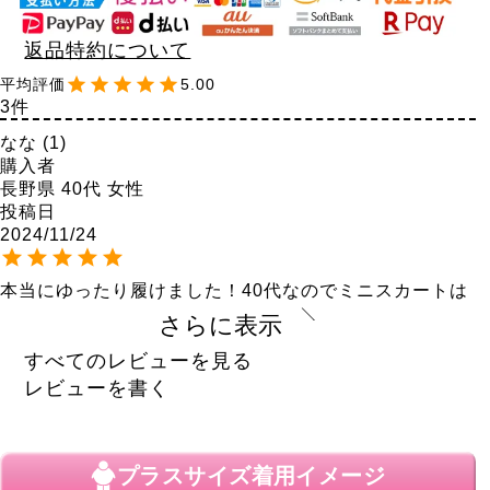
返品特約について
5.00
3
なな
1
購入者
長野県
40代
女性
投稿日
2024/11/24
本当にゆったり履けました！40代なのでミニスカートは
さすがに履けませんがズボンに合わせて防寒対策として
さらに表示
も良いです。暖かいしオシャレだし。◎です。
すべてのレビューを見る
ぽんちゃん
レビューを書く
神奈川県
30代
女性
投稿日
2024/11/22
プラスサイズ
着用イメージ