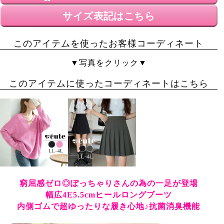
ぽっちゃりさんの事を考えたゴールドジャパンさんだか
らこそのゆったり設計！

サイズ表記はこちら
ブーツを履きたいけれどふくらはぎが入らなかったり太
ったら・・・とあきらめてきましたが一生物のブーツに
このアイテムを使ったお客様コーディネート
出会えました！
まなべ
▼写真をクリック▼
愛知県
投稿日
このアイテムに使ったコーディネートはこちら
2024/11/14
レビューを書く場所が分からず遅くなりました…。こち
らのブーツはとても素晴らしいものでした！太ってか
ら、ブーツは諦めていましたが久々にテンションが上が
りました！(^^)

本当にゆったり履けて、捨てられなかった、もう履けな
いブーツをようやく断捨離できます。

ゴールドジャパンさん。本当にありがとうございます( *
窮屈感ゼロ◎ぽっちゃりさんの為の一足が登場
´艸｀)
幅広4E5.5cmヒールロングブーツ
内側ゴムで超ゆったりな履き心地♪抗菌消臭機能