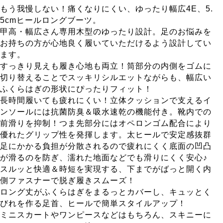
もう我慢しない！痛くなりにくい、ゆったり幅広4E、5.
5cmヒールロングブーツ。
甲高・幅広さん専用木型のゆったり設計。足のお悩みを
お持ちの方が心地良く履いていただけるよう設計してい
ます。
すっきり見えも履き心地も両立！筒部分の内側をゴムに
切り替えることでスッキリシルエットながらも、幅広い
ふくらはぎの形状にぴったりフィット！
長時間履いても疲れにくい！立体クッションで支えるイ
ンソールには抗菌防臭＆吸水速乾の機能付き。靴内での
前滑りを抑制！つま先部分にはオペロンゴム配合により
優れたグリップ性を発揮します。太ヒールで安定感抜群
足にかかる負担が分散されるので疲れにくく底面の凹凸
が滑るのを防ぎ、濡れた地面などでも滑りにくく安心♪
スルッと快適＆時短を実現する、下までがばっと開く内
側ファスナーで脱ぎ履きスムーズ！
ロング丈がふくらはぎをまるっとカバーし、キュッとく
びれを作る足首、ヒールで簡単スタイルアップ！
ミニスカートやワンピースなどはもちろん、スキニーに