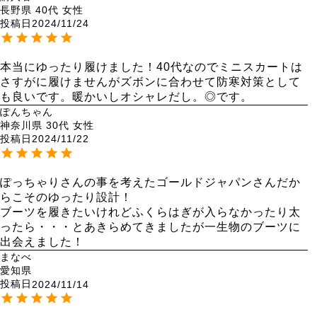
長野県
40代
女性
投稿日
2024/11/24
本当にゆったり履けました！40代なのでミニスカートは
さすがに履けませんがズボンに合わせて防寒対策として
も良いです。暖かいしオシャレだし。◎です。
ぽんちゃん
神奈川県
30代
女性
投稿日
2024/11/22
ぽっちゃりさんの事を考えたゴールドジャパンさんだか
らこそのゆったり設計！

ブーツを履きたいけれどふくらはぎが入らなかったり太
ったら・・・とあきらめてきましたが一生物のブーツに
出会えました！
まなべ
愛知県
投稿日
2024/11/14