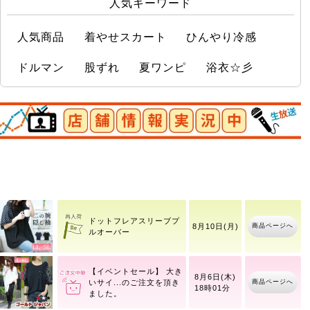
人気キーワード
人気商品
着やせスカート
ひんやり冷感
ドルマン
股ずれ
夏ワンピ
浴衣☆彡
店舗情報実況中
大きいサイズ レディース
8月6日(木)
商品ページへ
ハイ
18時01分
ドットフレアスリーブプ
商品ページへ
8月10日(月)
ルオーバー
【イベントセール】 大き
8月6日(木)
商品ページへ
いサイ
18時01分