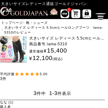
大きいサイズレディース通販ゴールドジャパン
6
トップページ
靴・シューズ
大きいサイズ レディース 5.5cmヒールロングブーツ lama-
5310のレビュー
大きいサイズ レディース 5.5cmヒールロ
ングブーツ lama-5310
商品番号
lama-5310
15,400
¥
通常価格
12,100
¥
税込
5.00
3
3
1
-
3
件中
件表示
なな
1
購入者