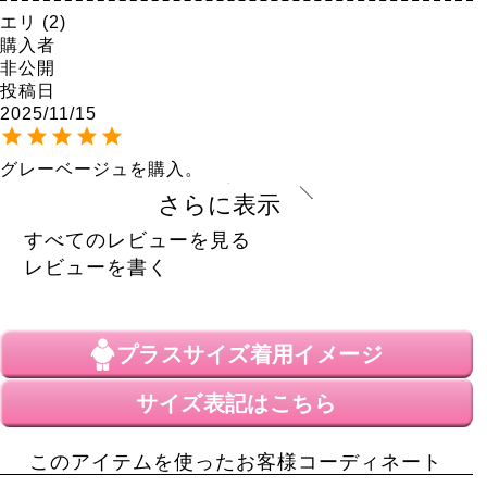
エリ
2
購入者
非公開
投稿日
2025/11/15
グレーベージュを購入。

色もよくサイズもちょうど良かったです。

さらに表示
（娘用。普段LL中心）
すべてのレビューを見る
ひろ
54
レビューを書く
購入者
非公開
投稿日
2021/10/02
プラスサイズ
着用イメージ
ゴールドジャパンさんのニットが

サイズ表記はこちら
好きで好きで追加でグレーも買いました。

このニット本当にいいです！

このアイテムを使ったお客様コーディネート
着やすいし、何にでも合います。
