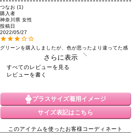
つなお
1
購入者
神奈川県
女性
投稿日
2022/05/27
グリーンを購入しましたが、色が思ったより違ってた感
じですが着心地はいいです。
さらに表示
ゆゆ
3
すべてのレビューを見る
購入者
レビューを書く
非公開
投稿日
2022/05/26
プラスサイズ
着用イメージ
生地が厚め固めな感じです。しっかりはしているので、
それがいい人には合うと思います。

サイズ表記はこちら
私には柔らかさを感じませんでした。

首元のVネック部分のリブは気持ちよかったです。

このアイテムを使ったお客様コーディネート
普段ゆったり着たくてワンサイズ上を購入しています