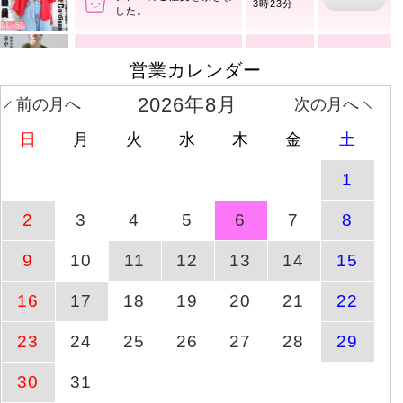
商品ページへ
シア
3時23分
大きいサイズ レディース
営業カレンダー
8月6日(木)
商品ページへ
アウ
3時24分
2026年8月
前の月へ
次の月へ
大きいサイズ レディース
日
月
火
水
木
金
土
8月6日(木)
商品ページへ
3分
3時25分
1
ケーブル模様メロウ半袖
2
3
4
5
6
7
8
商品ページへ
8月6日(木)
トップス
9
10
11
12
13
14
15
ドットフレアスリーブプ
商品ページへ
8月10日(月)
16
17
18
19
20
21
22
ルオーバー
23
24
25
26
27
28
29
ワッシャーシアーロング
商品ページへ
8月10日(月)
シャツ
30
31