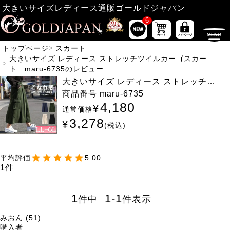
大きいサイズレディース通販ゴールドジャパン
6
トップページ
スカート
大きいサイズ レディース ストレッチツイルカーゴスカー
ト maru-6735のレビュー
大きいサイズ レディース ストレッチツ
イルカーゴスカート maru-6735
商品番号
maru-6735
4,180
¥
通常価格
3,278
¥
税込
5.00
1
1
1
-
1
件中
件表示
みおん
51
購入者