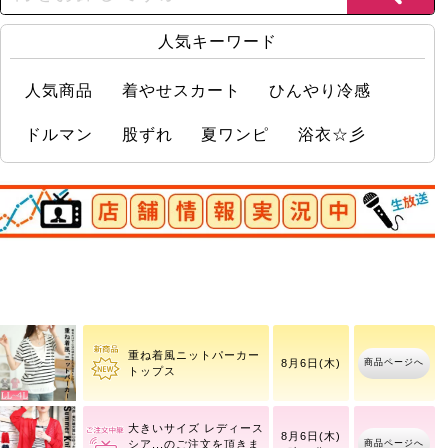
人気キーワード
人気商品
着やせスカート
ひんやり冷感
ドルマン
股ずれ
夏ワンピ
浴衣☆彡
店舗情報実況中
ストレッチツイルセンタ
商品ページへ
ータックフレアパンツ
重ね着風ニットパーカー
商品ページへ
8月6日(木)
トップス
大きいサイズ レディース
8月6日(木)